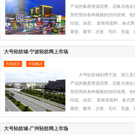
产业的集群资源优势，召集当地生产
所经营的各种规格的丝织丝绸、色
印花、涂层、 装饰等面料，各式
家纺、窗帘，沙发、毛巾、毛毯、
接到全球纺织品交易平台www.eqfc
台上来， 通过大号轻纺城在中外
大号轻纺城-宁波轻纺网上市场
发挥南通、江苏及周边地区纺织产
市场首页
市场概况
创新的产业优势为南通、江苏及周
全球新型市场， 把当地所有优质
大号轻纺城利用宁波、浙江及
纺城推向全球各地区销售，同时
产业的集群资源优势，召集当地生产
所经营的各种规格的丝织丝绸、色
印花、涂层、 装饰等面料，各式
家纺、窗帘，沙发、毛巾、毛毯、
接到全球纺织品交易平台www.eqfc
台上来， 通过大号轻纺城在中外
大号轻纺城-广州轻纺网上市场
发挥宁波、浙江及周边地区纺织产