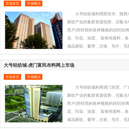
市场首页
市场概况
创新的产业优势为郑州、河南及周
全球新型市场， 把当地所有优质
大号轻纺城利用西安市、陕西
纺城推向全球各地区销售，同时
家纺产业的集群资源优势，召集当
营户)所经营的各种规格的丝织丝
花、印花、涂层、 装饰等面料，
成品家纺、窗帘，沙发、毛巾、毛
品对接到全球纺织品交易平台www.eq
城平台上来， 通过大号轻纺城在
大号轻纺城-虎门富民布料网上市场
力，发挥西安市、陕西省及周边地
市场首页
市场概况
特色+款式创新的产业优势为西安
区纺织业凸拓全球新型市场， 把
大号轻纺城利用虎门东莞、广
品通过大号轻纺城推向全球各地
家纺产业的集群资源优势，召集当
营户)所经营的各种规格的丝织丝
花、印花、涂层、 装饰等面料，
成品家纺、窗帘，沙发、毛巾、毛
品对接到全球纺织品交易平台www.eq