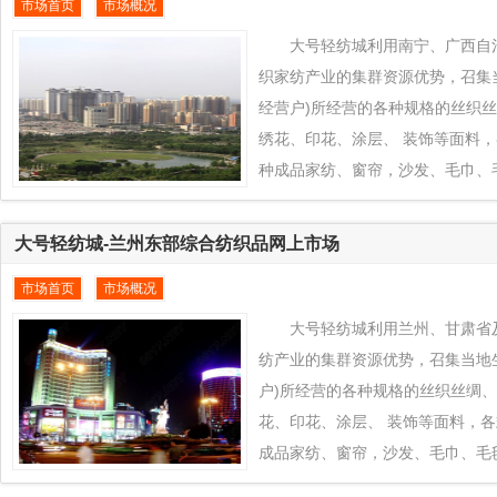
市场首页
市场概况
色+款式创新的产业优势为大连、
织业凸拓全球新型市场， 把当地
大号轻纺城利用南宁、广西自
过大号轻纺城推向全球各地区销售
织家纺产业的集群资源优势，召集
经营户)所经营的各种规格的丝织
绣花、印花、涂层、 装饰等面料
种成品家纺、窗帘，沙发、毛巾、
织品对接到全球纺织品交易平台www.e
纺城平台上来， 通过大号轻纺城
大号轻纺城-兰州东部综合纺织品网上市场
响力，发挥南宁、广西自治区及周
市场首页
市场概况
传统特色+款式创新的产业优势为
周边地区纺织业凸拓全球新型市场
大号轻纺城利用兰州、甘肃省
纺织产品通过大号轻纺城推向全
纺产业的集群资源优势，召集当地
户)所经营的各种规格的丝织丝绸
花、印花、涂层、 装饰等面料，
成品家纺、窗帘，沙发、毛巾、毛
品对接到全球纺织品交易平台www.eq