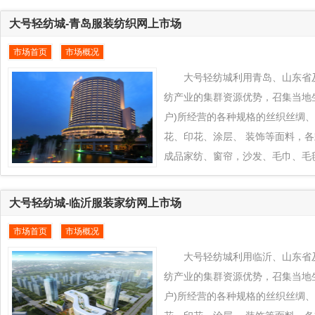
城平台上来， 通过大号轻纺城在
大号轻纺城-青岛服装纺织网上市场
力，发挥虎门东莞、广东及周边地
市场首页
市场概况
特色+款式创新的产业优势为虎门
区纺织业凸拓全球新型市场， 把
大号轻纺城利用青岛、山东省
品通过大号轻纺城推向全球各地
纺产业的集群资源优势，召集当地
户)所经营的各种规格的丝织丝绸
花、印花、涂层、 装饰等面料，
成品家纺、窗帘，沙发、毛巾、毛
品对接到全球纺织品交易平台www.eq
城平台上来， 通过大号轻纺城在
大号轻纺城-临沂服装家纺网上市场
力，发挥青岛、山东省及周边地区
市场首页
市场概况
色+款式创新的产业优势为青岛、
织业凸拓全球新型市场， 把当地
大号轻纺城利用临沂、山东省
过大号轻纺城推向全球各地区销售
纺产业的集群资源优势，召集当地
户)所经营的各种规格的丝织丝绸