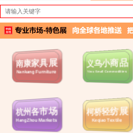
南康家具展
义乌小商品
Nankang Furniture
Yiwu Small Commodities
杭州各市场
柯桥轻纺展
HangZhou Markets
Keqiao Textile