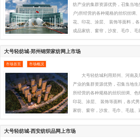
纺城推向全球各地区销售，同时
纺产业的集群资源优势，召集当地
户)所经营的各种规格的丝织丝绸
花、印花、涂层、 装饰等面料，
成品家纺、窗帘，沙发、毛巾、毛
品对接到全球纺织品交易平台www.eq
城平台上来， 通过大号轻纺城在
大号轻纺城-郑州锦荣家纺网上市场
力，发挥石家庄、河北及周边地区
市场首页
市场概况
色+款式创新的产业优势为石家庄
织业凸拓全球新型市场， 把当地
大号轻纺城利用郑州、河南及
过大号轻纺城推向全球各地区销售
产业的集群资源优势，召集当地生产
所经营的各种规格的丝织丝绸、色
印花、涂层、 装饰等面料，各式
家纺、窗帘，沙发、毛巾、毛毯、
接到全球纺织品交易平台www.eqfc
台上来， 通过大号轻纺城在中外
大号轻纺城-西安纺织品网上市场
发挥郑州、河南及周边地区纺织产