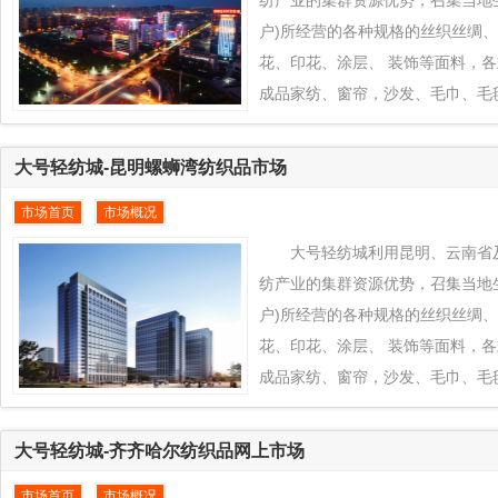
户)所经营的各种规格的丝织丝绸
花、印花、涂层、 装饰等面料，
成品家纺、窗帘，沙发、毛巾、毛
品对接到全球纺织品交易平台www.eq
城平台上来， 通过大号轻纺城在
大号轻纺城-昆明螺蛳湾纺织品市场
力，发挥嘉兴、浙江省及周边地区
市场首页
市场概况
色+款式创新的产业优势为嘉兴、
织业凸拓全球新型市场， 把当地
大号轻纺城利用昆明、云南省
过大号轻纺城推向全球各地区销售
纺产业的集群资源优势，召集当地
户)所经营的各种规格的丝织丝绸
花、印花、涂层、 装饰等面料，
成品家纺、窗帘，沙发、毛巾、毛
品对接到全球纺织品交易平台www.eq
城平台上来， 通过大号轻纺城在
大号轻纺城-齐齐哈尔纺织品网上市场
力，发挥昆明、云南省及周边地区
市场首页
市场概况