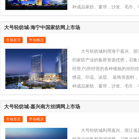
种成品家纺、窗帘，沙发、毛巾、
织品对接到全球纺织品交易平台www.e
纺城平台上来， 通过大号轻纺城
大号轻纺城-海宁中国家纺网上市场
响力，发挥渝中、重庆市及周边省
市场首页
市场概况
传统特色+款式创新的产业优势为
省份地区纺织业凸拓全球新型市场
大号轻纺城利用海宁嘉兴、浙
纺织产品通过大号轻纺城推向全
织家纺产业的集群资源优势，召集
经营户)所经营的各种规格的丝织
绣花、印花、涂层、 装饰等面料
种成品家纺、窗帘，沙发、毛巾、
织品对接到全球纺织品交易平台www.e
纺城平台上来， 通过大号轻纺城
大号轻纺城-嘉兴南方丝绸网上市场
响力，发挥海宁嘉兴、浙江省及周
市场首页
市场概况
传统特色+款式创新的产业优势为
周边地区纺织业凸拓全球新型市场
大号轻纺城利用嘉兴、浙江省
纺织产品通过大号轻纺城推向全
纺产业的集群资源优势，召集当地