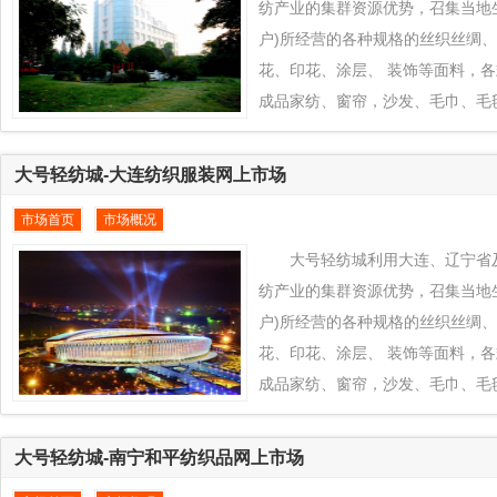
过大号轻纺城推向全球各地区销售
纺产业的集群资源优势，召集当地
户)所经营的各种规格的丝织丝绸
花、印花、涂层、 装饰等面料，
成品家纺、窗帘，沙发、毛巾、毛
品对接到全球纺织品交易平台www.eq
城平台上来， 通过大号轻纺城在
大号轻纺城-大连纺织服装网上市场
力，发挥西柳、辽宁省及周边地区
市场首页
市场概况
色+款式创新的产业优势为西柳、
织业凸拓全球新型市场， 把当地
大号轻纺城利用大连、辽宁省
过大号轻纺城推向全球各地区销售
纺产业的集群资源优势，召集当地
户)所经营的各种规格的丝织丝绸
花、印花、涂层、 装饰等面料，
成品家纺、窗帘，沙发、毛巾、毛
品对接到全球纺织品交易平台www.eq
城平台上来， 通过大号轻纺城在
大号轻纺城-南宁和平纺织品网上市场
力，发挥大连、辽宁省及周边地区