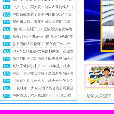
中共中央、国务院：健全农业转移人口
撬动“大”产业崛起
最新
中国饭碗里装了更多中国粮 2024年我
市民化机制，全面取消在就业地参保户籍限
最新
制
我使馆提醒：来泰中国公民警惕“高薪
国粮食产量首次突破1.4万亿斤
最新
“抢”字头专列开出！正以最快速度将物
招聘”陷阱
最新
商务部召开“修好三门课 改革当先锋”年
资送往灾区
最新
总书记的人民情怀｜“抓任何工作，给
轻干部教育引领工作推进会
最新
COTV全球直播-女装面料网关于诚邀女
群众办任何事情，都要实事求是”
最新
两岸何时会启动协商？民进党当局已经
装面料商家，共赴大数据与人工智能之旅
最新
真让王健林说中了？2024年起，楼市
表态，赖清德或弃卒保车
最新
宇宙一切已被安排好？爱因斯坦为何信
或将超乎预料，3个原因很真实
最新
《天道》你是什么人，就会走到什么位
神学？杨振宁为何信造物者？
最新
36氪独家｜大众与地平线合资公司新进
置，谁都逃不掉
最新
中网市场：杭州第19届亚运会 浙江省
展：调入上百人，CTO黄畅坐镇
最新
杭州市举办的第19届亚洲夏季运动会