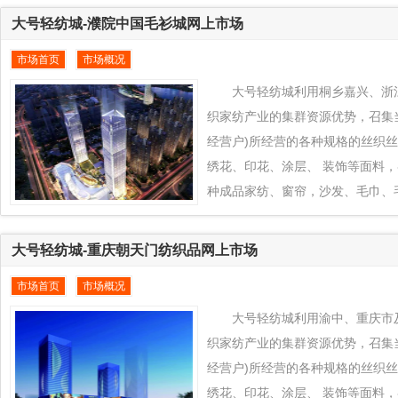
城平台上来， 通过大号轻纺城在
大号轻纺城-濮院中国毛衫城网上市场
力，发挥兰州、甘肃省及周边地区
市场首页
市场概况
色+款式创新的产业优势为兰州、
织业凸拓全球新型市场， 把当地
大号轻纺城利用桐乡嘉兴、浙
过大号轻纺城推向全球各地区销售
织家纺产业的集群资源优势，召集
经营户)所经营的各种规格的丝织
绣花、印花、涂层、 装饰等面料
种成品家纺、窗帘，沙发、毛巾、
织品对接到全球纺织品交易平台www.e
纺城平台上来， 通过大号轻纺城
大号轻纺城-重庆朝天门纺织品网上市场
响力，发挥桐乡嘉兴、浙江省及周
市场首页
市场概况
传统特色+款式创新的产业优势为
周边地区纺织业凸拓全球新型市场
大号轻纺城利用渝中、重庆市
纺织产品通过大号轻纺城推向全
织家纺产业的集群资源优势，召集
经营户)所经营的各种规格的丝织
绣花、印花、涂层、 装饰等面料