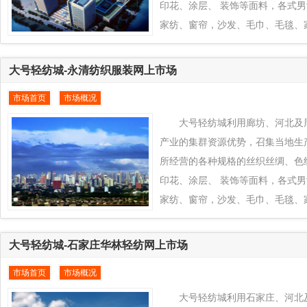
印花、涂层、 装饰等面料，各式
家纺、窗帘，沙发、毛巾、毛毯、
接到全球纺织品交易平台www.eqfc
台上来， 通过大号轻纺城在中外
大号轻纺城-永清纺织服装网上市场
发挥郑州、河南及周边地区纺织产
市场首页
市场概况
创新的产业优势为郑州、河南及周
全球新型市场， 把当地所有优质
大号轻纺城利用廊坊、河北及
纺城推向全球各地区销售，同时
产业的集群资源优势，召集当地生产
所经营的各种规格的丝织丝绸、色
印花、涂层、 装饰等面料，各式
家纺、窗帘，沙发、毛巾、毛毯、
接到全球纺织品交易平台www.eqfc
台上来， 通过大号轻纺城在中外
大号轻纺城-石家庄华林轻纺网上市场
发挥廊坊、河北及周边地区纺织产
市场首页
市场概况
创新的产业优势为廊坊、河北及周
全球新型市场， 把当地所有优质
大号轻纺城利用石家庄、河北