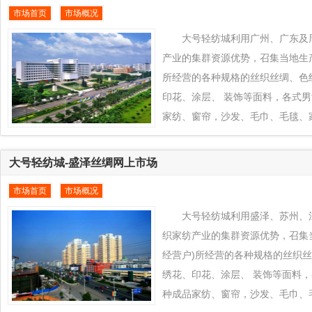
市场首页
市场概况
创新的产业优势为宁波、浙江及周
全球新型市场， 把当地所有优质
大号轻纺城利用广州、广东及
纺城推向全球各地区销售，同时
产业的集群资源优势，召集当地生产
所经营的各种规格的丝织丝绸、色
印花、涂层、 装饰等面料，各式
家纺、窗帘，沙发、毛巾、毛毯、
接到全球纺织品交易平台www.eqfc
台上来， 通过大号轻纺城在中外
大号轻纺城-盛泽丝绸网上市场
发挥广州、广东及周边地区纺织产
市场首页
市场概况
创新的产业优势为广州、广东及周
全球新型市场， 把当地所有优质
大号轻纺城利用盛泽、苏州、
纺城推向全球各地区销售，同时
织家纺产业的集群资源优势，召集
经营户)所经营的各种规格的丝织
绣花、印花、涂层、 装饰等面料
种成品家纺、窗帘，沙发、毛巾、