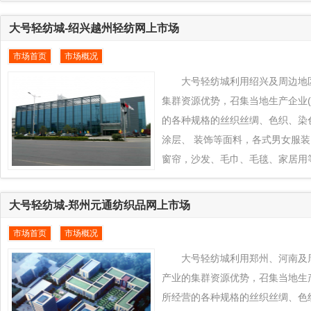
织品对接到全球纺织品交易平台www.e
纺城平台上来， 通过大号轻纺城
大号轻纺城-绍兴越州轻纺网上市场
响力，发挥盛泽、苏州、江苏及周
市场首页
市场概况
传统特色+款式创新的产业优势为
周边地区纺织业凸拓全球新型市场
大号轻纺城利用绍兴及周边地
纺织产品通过大号轻纺城推向全
集群资源优势，召集当地生产企业(
的各种规格的丝织丝绸、色织、染
涂层、 装饰等面料，各式男女服
窗帘，沙发、毛巾、毛毯、家居用
球纺织品交易平台www.eqfc.cn
来， 通过大号轻纺城在中外广泛
大号轻纺城-郑州元通纺织品网上市场
绍兴及周边地区纺织产品的传统特
市场首页
市场概况
优势为绍兴及周边地区纺织业凸拓
当地所有优质纺织产品通过大号轻
大号轻纺城利用郑州、河南及
区销售，同时为积极响应国家互联
产业的集群资源优势，召集当地生产
所经营的各种规格的丝织丝绸、色