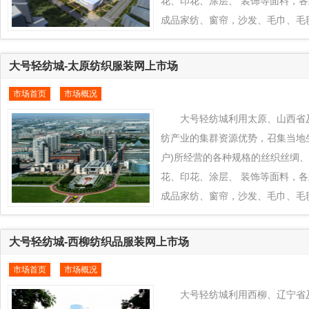
花、印花、涂层、 装饰等面料，
成品家纺、窗帘，沙发、毛巾、毛
品对接到全球纺织品交易平台www.eq
城平台上来， 通过大号轻纺城在
大号轻纺城-太原纺织服装网上市场
力，发挥临沂、山东省及周边地区
市场首页
市场概况
色+款式创新的产业优势为临沂、
织业凸拓全球新型市场， 把当地
大号轻纺城利用太原、山西省
过大号轻纺城推向全球各地区销售
纺产业的集群资源优势，召集当地
户)所经营的各种规格的丝织丝绸
花、印花、涂层、 装饰等面料，
成品家纺、窗帘，沙发、毛巾、毛
品对接到全球纺织品交易平台www.eq
城平台上来， 通过大号轻纺城在
大号轻纺城-西柳纺织品服装网上市场
力，发挥太原、山西省及周边地区
市场首页
市场概况
色+款式创新的产业优势为太原、
织业凸拓全球新型市场， 把当地
大号轻纺城利用西柳、辽宁省