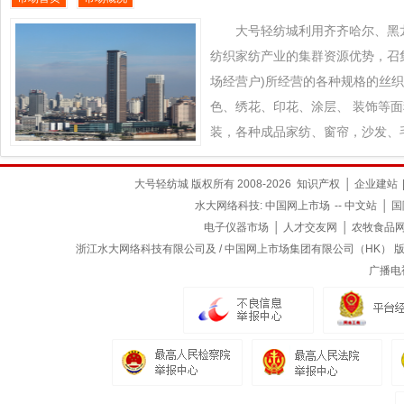
色+款式创新的产业优势为昆明、
织业凸拓全球新型市场， 把当地
大号轻纺城利用齐齐哈尔、黑
过大号轻纺城推向全球各地区销售
纺织家纺产业的集群资源优势，召
场经营户)所经营的各种规格的丝
色、绣花、印花、涂层、 装饰等
装，各种成品家纺、窗帘，沙发、
用等纺织品对接到全球纺织品交易平台ww
大号轻纺城平台上来， 通过大号
大号轻纺城 版权所有 2008-2026
知识产权
│
企业建站
水大网络科技:
中国网上市场
--
中文站
│
国
知名影响力，发挥齐齐哈尔、黑龙
电子仪器市场
│
人才交友网
│
农牧食品
织产品的传统特色+款式创新的产
浙江水大网络科技有限公司及 / 中国网上市场集团有限公司（HK） 版权所
黑龙江省及周边地区纺织业凸拓全
广播电
地所有优质纺织产品通过大号轻纺