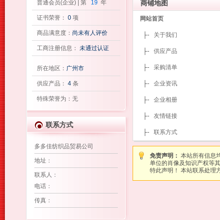
普通会员(企业) | 第
19
年
商铺地图
证书荣誉：
0
项
网站首页
商品满意度：
尚未有人评价
├-
关于我们
工商注册信息：
未通过认证
├-
供应产品
├-
采购清单
所在地区：
广州市
供应产品：
4
条
├-
企业资讯
特殊荣誉为：无
├-
企业相册
├-
友情链接
联系方式
├-
联系方式
多多佳纺织品贸易公司
免责声明：
本站所有信息
地址
：
单位的肖像及知识产权等
特此声明！ 本站联系处理方式：图
联系人
：
电话
：
传真
：