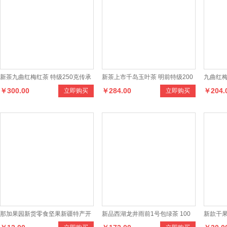
新茶九曲红梅红茶 特级250克传承
新茶上市千岛玉叶茶 明前特级200
九曲红梅
￥300.00
￥284.00
￥204.
立即购买
立即购买
包茶叶 九曲红梅新茶
克绿茶 礼盒装茶叶
叶201
那加果园新货零食坚果新疆特产开
新品西湖龙井雨前1号包绿茶 100
新款干果