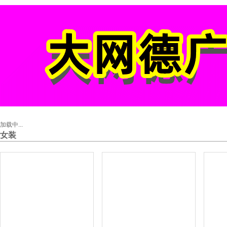
和平县 » 连平县 » 龙川县 » 紫金县 » 源城区
» 阳春市 » 阳东区 » 阳西县 » 江城区 » 连州
市 » 英德市 » 连南县 » 连山县 » 阳山县 » 佛
冈县 » 清新区 » 清城区 » 高埗镇 » 中堂镇 »
望牛墩镇 » 麻涌镇 » 洪梅镇 » 道滘镇 » 沙田
镇 » 厚街镇 » 虎门镇 » 长安镇 » 大岭山镇 »
凤岗镇 » 塘厦镇 » 清溪镇 » 黄江镇 » 大朗镇
» 樟木头镇 » 寮步镇 » 常平镇 » 东坑镇 » 谢
岗镇 » 桥头镇 » 横沥镇 » 企石镇 » 石排镇 »
茶山镇 » 石龙镇 » 石碣镇 » 莞城街道 » 万江
加载中...
街道 » 南城街道 » 东城街道 » 神湾镇 » 大涌
女装
镇 » 板芙镇 » 三乡镇 » 南朗镇 » 阜沙镇 » 南
头镇 » 横栏镇 » 三角镇 » 港口镇 » 坦洲镇 »
沙溪镇 » 古镇镇 » 东升镇 » 东凤镇 » 民众镇
» 黄圃镇 » 小榄镇 » 五桂山街道 » 南区街道 »
西区街道 » 火炬开发区街道 » 东区街道 » 石
岐区街道 » 饶平县 » 潮安区 » 湘桥区 » 普宁
市 » 惠来县 » 揭西县 » 揭东区 » 榕城区 » 罗