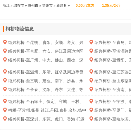
市 » 云浮市 » 增城区 » 从化区 » 南沙区 » 花
州区 » 房山区
区 » 奉贤区 » 青浦区 » 金山区 » 松江区 » 浦
上虞区 » 柯桥区 » 越城区
广东 » 广州
浙江 » 绍兴市 » 嵊州市 » 诸暨市 » 新昌县 »
0.00元/立方
1.35元/公斤
都区 » 番禺区 » 黄埔区 » 白云区 » 天河区 »
东新区 » 嘉定区 » 闵行区 » 宝山区 » 杨浦区
市 » 增城区 » 从化区 » 南沙区 » 花都区 » 番
上虞区 » 柯桥区 » 越城区
山东 » 济南
海珠区 » 越秀区 » 荔湾区 » 南雄市 » 乐昌市
» 虹口区 » 普陀区 » 静安区 » 长宁区 » 徐汇
禺区 » 黄埔区 » 白云区 » 天河区 » 海珠区 »
市
» 新丰县 » 乳源县 » 翁源县 » 仁化县 » 始兴
区 » 黄浦区
越秀区 » 荔湾区
柯桥物流信息
县 » 曲江区 » 浈江区 » 武江区 » 盐田区 » 龙
岗区 » 宝安区 » 南山区 » 福田区 » 罗湖区 »
绍兴柯桥-至昆明、贵阳、安顺、遵义、兴
绍兴柯桥-至青岛、
金湾区 » 斗门区 » 香洲区 » 南澳县 » 澄海区
义
丘、
绍兴柯桥-至合肥、六安、庐江及周边地区
绍兴柯桥-至湘潭往
» 潮南区 » 潮阳区 » 濠江区 » 金平区 » 龙湖
等
运
绍兴柯桥-至广州、中大、佛山、西樵、深
绍兴柯桥-至贵阳、
区 » 高明区 » 三水区 » 顺德区 » 南海区 » 禅
圳、惠州、东莞、
运专线
城区 » 恩平市 » 鹤山市 » 开平市 » 台山市 »
绍兴柯桥-至温州、乐清、虹桥及周边等货
绍兴柯桥-至江苏连
新会区 » 江海区 » 蓬江区 » 吴川市 » 雷州市
运专线
阳
绍兴柯桥-至三明、建瓯、南平、沙县、永
绍兴柯桥-至山东临
» 廉江市 » 徐闻县 » 遂溪县 » 麻章区 » 坡头
安等
坊、枣庄、烟台
区 » 霞山区 » 赤坎区 » 信宜市 » 化州市 » 高
绍兴柯桥-至长春、沈阳、丹东、大连、等
绍兴柯桥-至济南、
州市 » 电白区 » 茂南区 » 四会市 » 高要区 »
专线
泽等货运专线
绍兴柯桥-至石家庄、保定、容城、王村、
绍兴柯桥-至宁波、
德庆县 » 封开县 » 怀集县 » 广宁县 » 鼎湖区
晋州、高蓬专线
» 端州区 » 龙门县 » 惠东县 » 博罗县 » 惠阳
柯桥-至常州,扬州,镇江,丹阳,泰州,金坛,扬中
绍兴柯桥-至厦门、
专线
州
区 » 惠城区 » 兴宁市 » 蕉岭县 » 平远县 » 五
绍兴柯桥-至深圳、东莞、虎门、香港 托运
绍兴柯桥-至哈尔滨
华县 » 丰顺县 » 大埔县 » 梅县区 » 梅江区 »
线路
芬河、大庆等周边
陆丰市 » 陆河县 » 海丰县 » 城区 » 东源县 »