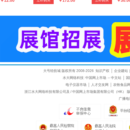
￥12.00
￥172.00
￥30.0
立即购买
立即购买
口杏仁 小白杏核250克
克罐装正宗品牌茶叶
食 特级
大号轻纺城 版权所有 2008-2026
知识产权
│
企业建站
水大网络科技:
中国网上市场
--
中文站
│
国
电子仪器市场
│
人才交友网
│
农牧食品
浙江水大网络科技有限公司及 / 中国网上市场集团有限公司（HK） 版权所
广播电