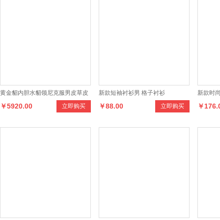
黄金貂内胆水貂领尼克服男皮草皮
新款短袖衬衫男 格子衬衫
新款时
￥5920.00
￥88.00
￥176.
立即购买
立即购买
衣男士貂皮冬装外套