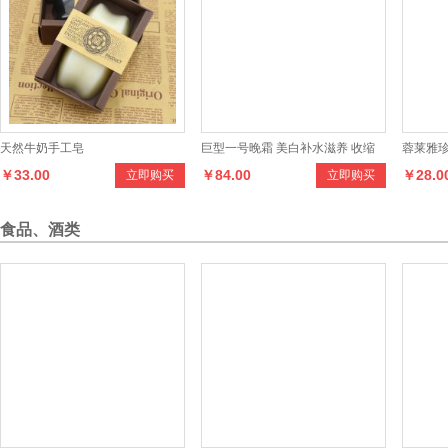
天然牛奶手工皂
巨型一号晚霜 美白补水滋养 收缩
蓉莱雅珍
￥33.00
￥84.00
￥28.0
立即购买
立即购买
毛孔抗氧化 滋润一整晚
肤恢复弹
食品、酒类