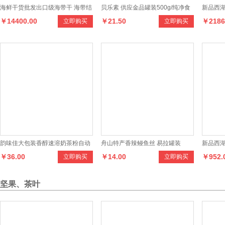
海鲜干货批发出口级海带干 海带结
贝乐素 供应金品罐装500g/纯净食
新品西湖
￥14400.00
￥21.50
￥2186
立即购买
立即购买
干
用葡萄糖
纸包装龙
韵味佳大包装香醇速溶奶茶粉自动
舟山特产香辣鳗鱼丝 易拉罐装
新品西湖
￥36.00
￥14.00
￥952.
立即购买
立即购买
咖啡机餐饮店专用
克传统
坚果、茶叶