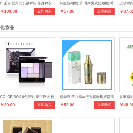
印派 新款男式长袖衬衫 修身衬衣
韩版短袖t恤 男 时尚男式短袖t恤时
运动时
￥109.00
￥17.00
￥87.0
立即购买
立即购买
男装热卖 磨毛衬衫
尚修身男短袖t恤
套
化妆品
COLOR BOX 6色眼影 镂空设计 粉
精华液 美白精华液九蜜橄榄妍颜美
香薰精油
￥30.00
￥53.00
￥48.0
立即购买
立即购买
质细腻
白精华液
灯专用 