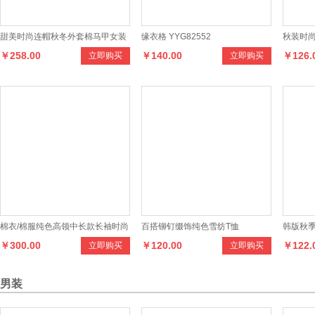
定市 » 郁南县 » 新兴县 » 云安区 » 云城区
甜美时尚连帽秋冬外套棉马甲女装
缘衣格 YYG82552
秋装时
￥258.00
￥140.00
￥126.
立即购买
立即购买
真狐狸毛可脱卸
动套装
棉衣/棉服纯色高领中长款长袖时尚
百搭铆钉缀饰纯色雪纺T恤
韩版秋
￥300.00
￥120.00
￥122.
立即购买
立即购买
修身
皮衣外
男装