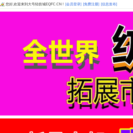
您好,欢迎来到大号轻纺城EQFC.CN !
[会员登录]
[免费注册]
[信息发布]