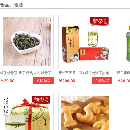
食品、酒类
优质炒青茶 新茶 清热去火 炒青茶
新品西湖龙井雨前3号包绿茶热销
贝乐素8
￥20.00
￥200.00
￥26.0
立即购买
立即购买
绿茶 茶叶
250克罐装正宗茶叶
营养米粉