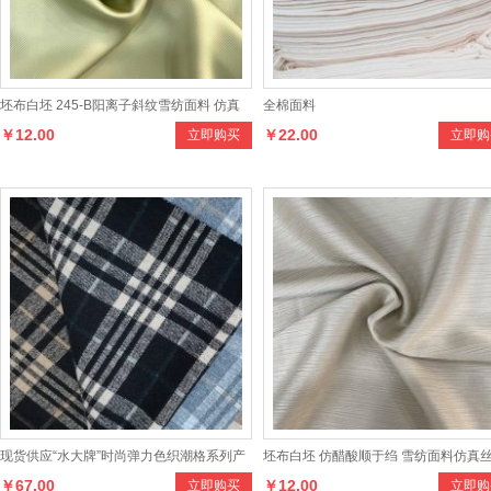
坯布白坯 245-B阳离子斜纹雪纺面料 仿真
全棉面料
￥12.00
￥22.00
立即购买
立即购
丝时装面料
现货供应“水大牌”时尚弹力色织潮格系列产
坯布白坯 仿醋酸顺于绉 雪纺面料仿真
￥67.00
￥12.00
立即购买
立即购
品，款式多样，手感柔和，适合制作男女时
料时装女装面料