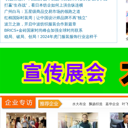
打赢“生存战”，看日本纺企如何上演合纵连横
功举行
广州白马：五星级商品交易市场的领跑之道
群
红棉国际时装周｜让中国设计师品牌不再“独立”
波兰之旅，开启中波纺织服装合作新篇章
BRICS+金砖国家时尚峰会加强全球时尚联系
稳局、破局、创局！2024年虎门服装服饰行业这样干
水大布业
飘扬织造
嘉华企业
叶