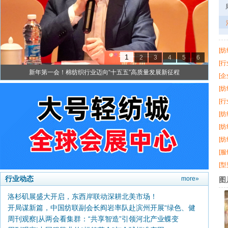
[纺
1
2
3
4
5
6
创
[行
势
新年第一会！棉纺织行业迈向“十五五”高质量发展新征程
续
[企
中
商
[纺
济
焦
[行
影
办
[纺
时
[纺
更
明
[纺
理
动
[服
品
周
[型
长
研
行业动态
more»
图
季
洛杉矶展盛大开启，东西岸联动深耕北美市场！
开局谋新篇，中国纺联副会长阎岩率队赴滨州开展“绿色、健
周刊观察|从两会看集群：“共享智造”引领河北产业蝶变
康”专题调研