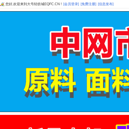
您好,欢迎来到大号轻纺城EQFC.CN !
[会员登录]
[免费注册]
[信息发布]