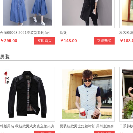
合源69063 2021春装新款时尚牛
马夹
秋装欧
￥299.00
￥148.00
￥168.
立即购买
立即购买
仔连衣裙
套长袖
男装
韩版男装 秋新款男式夹克立领夹克
夏装新款男士短袖衬衫 男韩版修身
日系韩