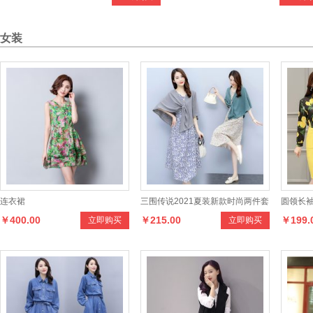
新服装
女装
连衣裙
三围传说2021夏装新款时尚两件套
圆领长袖
￥400.00
￥215.00
￥199.
立即购买
立即购买
套裙 连衣裙 小披肩 1025
紧腰短款