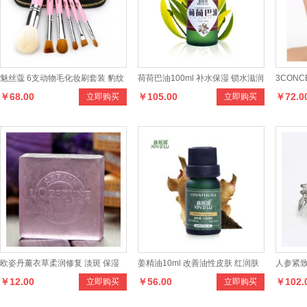
魅丝蔻 6支动物毛化妆刷套装 豹纹
荷荷巴油100ml 补水保湿 锁水滋润
3CONC
￥68.00
￥105.00
￥72.0
立即购买
立即购买
化妆套刷
按摩精油 基础油
头眉笔 
欧姿丹薰衣草柔润修复 淡斑 保湿
姜精油10ml 改善油性皮肤 红润肤
人参紧致
￥12.00
￥56.00
￥102.
立即购买
立即购买
嫩白手去死皮
色 护发 单方精油