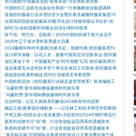
周刊观察|中国服装业的“标签革命”与全球标准突围
中国纺织工业联合会副会长阎岩一行来魏桥创业集团调研
首届纺织服装行业冰雪经济大会暨长春圣威雅特服装集团70
全国高职院校首批服装3D数字化设计技能等级证书出炉-纺
周年庆祝大会圆满举行
BRICS+金砖国家时尚峰会加强全球时尚联系
织服装周刊
鼓干劲、明方向、启新程！2025中国轻纺城干部大会召开
2025年辽宁省冰雪时装周盛大启幕
2024藤模年终时尚盛典|全龄共赴，致敬经典-纺织服装周刊
设计师关淑敏：以花入衣，探索中国高定自信新表达-纺织服
追忆黄金十年，中国服装产业“时尚觉醒”纪实-纺织服装周刊
装周刊
溢达集团无水染色技术首个商业化项目正式落地-纺织服装周
面临新的机遇和挑战 纺织行业锻造竞争新优势
刊
“
中国纺联启动《纺织服装行业碳足迹管理体系》标准编制工
“乌蒙村秀”新年唱响彝族服饰时尚新乐章
作
“乌蒙村秀”新年唱响彝族服饰时尚新乐章
左拉时装：以五大风格系列解读2024秋冬时尚趋势
崛起之路|新赛道的领航者——记吉林工程技术师范学院教授
纤维之路×恒田企业×亚东集团×天虹纺织|2024中国纤维流行
张跃
新质科技掀牛仔“绿”潮，行业首创靛蓝回用系统震撼发布
趋势对接交流活动走进江苏
新质科技掀牛仔“绿”潮，行业首创靛蓝回用系统震撼发布
“真皮标志杯”中国国际皮革裘皮时装设计大赛决赛在海宁成