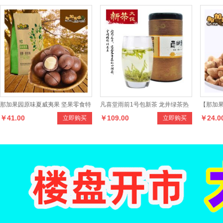
那加果园原味夏威夷果 坚果零食特
凡喜堂雨前1号包新茶 龙井绿茶热
【那加果
￥41.00
￥109.00
￥24.0
立即购买
立即购买
产 送开口器250克*2包
销 100克罐装茶叶
盐焗腰