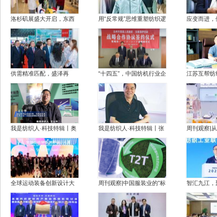
洛杉矶展盛大开启，东西
用“反常规”思维重塑纺织逻
应变而进，
岸联动深耕北美市场！
辑——专访绍兴艾法纺织
干派——专
品有限公司总经理张玉明
区华舍政伟
司总经理鲁
供需精准匹配，盛泽再
“十四五”，中国纺机行业企
江苏互帮纺
续“布”凡之约！第三届“中
业这样走过！
司董事长任
国（盛泽）服装产业链供
助，打造国
需对接订货会”圆满收官
品牌
我是纺织人·科技特辑丨奥
我是纺织人·科技特辑丨张
周刊观察|
神新材董事长王士华：37
国良：从车间里走出来的
群：“共享
年潜心坚守，只为一根“黄
科学家
业蝶变
金丝” ！
全球运动装备创新设计大
周刊观察|中国服装业的“标
智汇九江，
赛全球协同，灵龙大模型
签革命”与全球标准突围
2025纺织
赋能
代化建设新