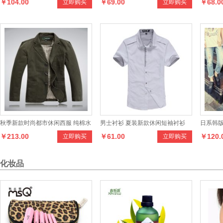
￥104.00
￥69.00
￥68.0
立即购买
立即购买
衫 男士休闲外套夹克男
衬衣潮清新
短袖条纹
秋季新款时尚都市休闲西服 纯棉水
男士衬衫 夏装新款休闲短袖衬衫
日系韩
￥213.00
￥61.00
￥120.
立即购买
立即购买
洗男式西装 男装
男式韩版修身衬衫
男女款
化妆品