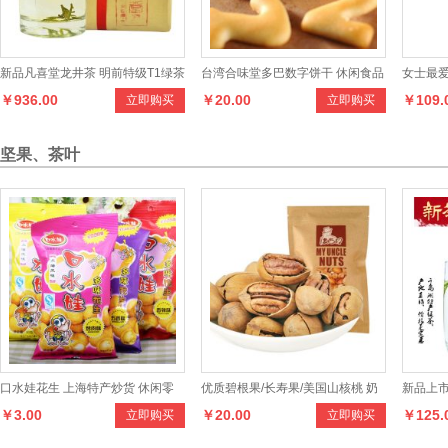
新品凡喜堂龙井茶 明前特级T1绿茶
台湾合味堂多巴数字饼干 休闲食品
女士最爱
￥936.00
￥20.00
￥109.
立即购买
立即购买
250克纸包装茶叶
零食
堡 - 
坚果、茶叶
口水娃花生 上海特产炒货 休闲零
优质碧根果/长寿果/美国山核桃 奶
新品上市
￥3.00
￥20.00
￥125.
立即购买
立即购买
食品
油味 大圆185克/袋
100克