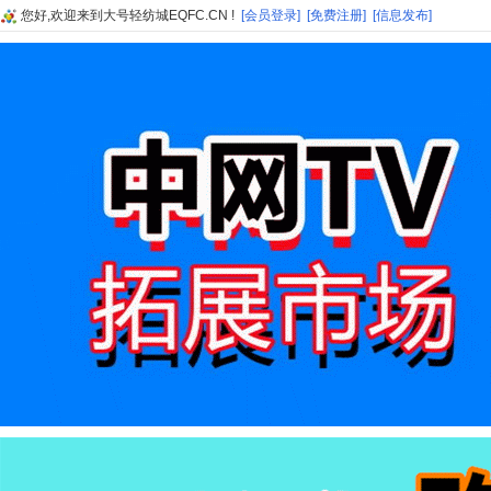
您好,欢迎来到大号轻纺城EQFC.CN !
[会员登录]
[免费注册]
[信息发布]