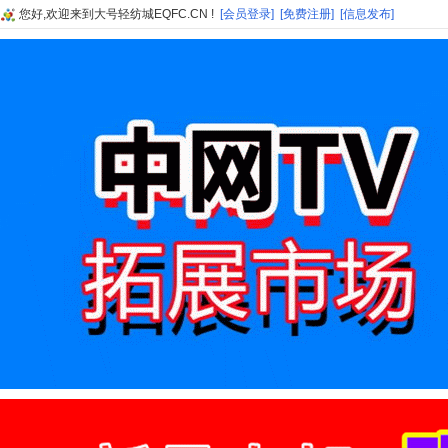
您好,欢迎来到大号轻纺城EQFC.CN !
[会员登录]
[免费注册]
[信息发布]