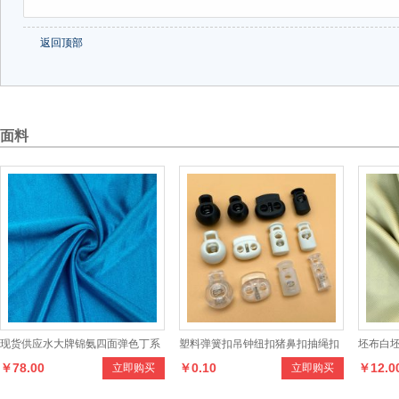
返回顶部
面料
现货供应水大牌锦氨四面弹色丁系
塑料弹簧扣吊钟纽扣猪鼻扣抽绳扣
坯布白坯
￥78.00
￥0.10
￥12.0
立即购买
立即购买
列产品，设计时尚，做工讲究，款
收紧扣定绳扣穿绳扣松紧抽绳扣子
料 仿真
式多样，穿着舒适，健康环保