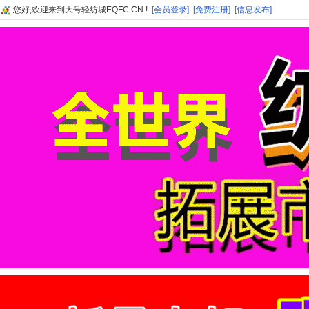
您好,欢迎来到大号轻纺城EQFC.CN !
[会员登录]
[免费注册]
[信息发布]