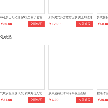
韩版男士时尚彩色9九分裤子复古
新款男式外套连帽卫衣 男士加绒开
男式韩
￥80.00
￥128.00
￥65.0
立即购买
立即购买
休闲哈伦裤
衫休闲卫衣男 空军一号
化妆品
气质女生假发 长发 斜刘海仿真发
胶原蛋白肽水润净白蚕丝面膜
控油洁面
￥31.00
￥6.00
￥30.0
立即购买
立即购买
美白化