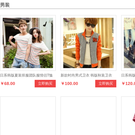
男装
日系韩版夏装班服团队服情侣T恤
新款时尚男式卫衣 韩版秋装卫衣
日系韩
￥68.00
￥100.00
￥120.
立即购买
立即购买
短袖条纹T男女半袖清新全棉T恤潮
男立领拼色修身外套男
男女款