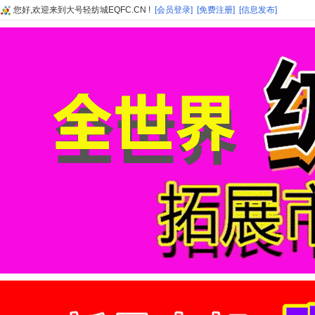
您好,欢迎来到大号轻纺城EQFC.CN !
[会员登录]
[免费注册]
[信息发布]