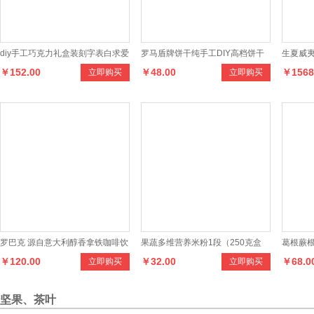
diy手工巧克力礼盒装刻字表白求爱
罗马盾牌饼干纯手工DIY高档饼干
生夏威夷
￥152.00
￥48.00
￥1568
立即购买
立即购买
创意情人节送男女生日礼物
美味奶香杏仁饼干
25KG一
罗巴克 源自意大利醇香拿铁咖啡饮
果蔬多维营养米粉1段（250克盒
葛根蕨根
￥120.00
￥32.00
￥68.0
立即购买
立即购买
料
装）
克罐装
坚果、茶叶