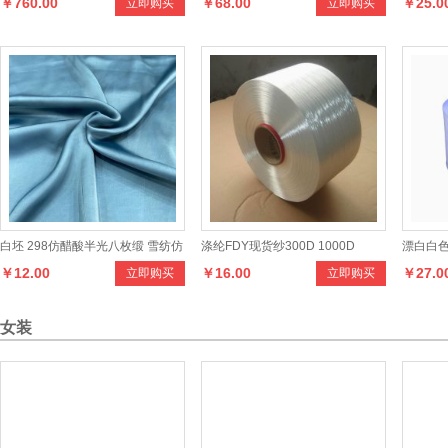
￥760.00
￥68.00
￥25.0
立即购买
立即购买
样机
单条欧面绒系列产品,，款式多样，
手感柔和，适合制作各种男女时新
服装
白坯 298仿醋酸半光八枚缎 雪纺仿
涤纶FDY现货纱300D 1000D
漂白白色3
￥12.00
￥16.00
￥27.0
立即购买
立即购买
真丝时装面料
1200D 1500D
强密网F
女装