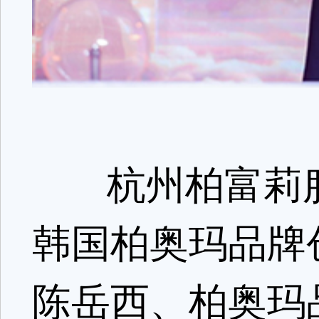
杭州柏富莉服
韩国柏奥玛品牌
陈岳西、柏奥玛