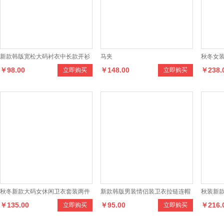
新款韩版宽松大码衬衣中长款开衫
马夹
秋冬女
￥98.00
￥148.00
￥238.
立即购买
立即购买
外套长袖格子衬衫
针织衫
秋冬新款大码女休闲卫衣套装两件
新款韩版男装情侣装卫衣拉链连帽
秋装新
￥135.00
￥95.00
￥216.
立即购买
立即购买
套时尚连帽加厚加绒运动套装
宽松女 运动休闲套装
衣 长袖