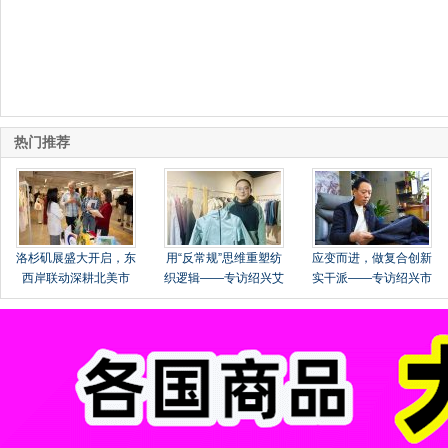
热门推荐
洛杉矶展盛大开启，东
用“反常规”思维重塑纺
应变而进，做复合创新
西岸联动深耕北美市
织逻辑——专访绍兴艾
实干派——专访绍兴市
场！
法纺织品有限公司总经
柯桥区华舍政伟纺织品
理张玉明
有限公司总经理鲁正伟