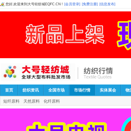
您好,欢迎来到大号轻纺城EQFC.CN !
[会员登录]
[免费注册]
[信息发布]
首页
纺织资讯
全国市场
市场行情
实体展会
物
短纤原料
天然原料
化纤原料