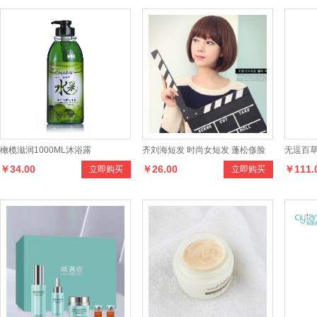
橄榄滋润1000ML沐浴露
齐刘海短发 时尚女短发 蓬松俢脸
无逗百
￥34.00
￥26.00
￥111.
立即购买
立即购买
女短发 波波头
理液