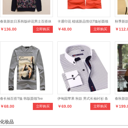
春装新款日系韩版碎花男士百搭休
卡通印花 植绒新品情侣T恤衫圆领
秋季新款
￥136.00
￥48.00
￥112.
立即购买
立即购买
闲卫衣外套男式圆领套头卫衣
短袖休闲
全棉材
春长袖百搭T恤 韩版圆领Tee
伊甸园苹果 秋款 男式长袖衬衫 条
春秋新款
￥68.00
￥69.00
￥199.
立即购买
立即购买
纹商务衬衣品牌男装
士撞色韩
化妆品