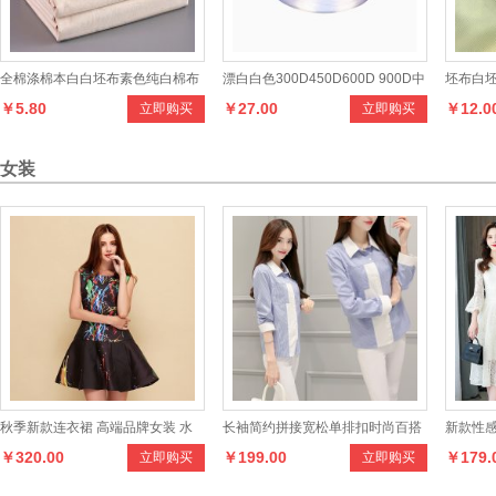
全棉涤棉本白白坯布素色纯白棉布
漂白白色300D450D600D 900D中
坯布白坯
￥5.80
￥27.00
￥12.0
立即购买
立即购买
服装立体裁剪打版原型布手工扎染
强密网FDY丙纶丝纱(pp纱）
料 仿真
女装
秋季新款连衣裙 高端品牌女装 水
长袖简约拼接宽松单排扣时尚百搭
新款性
￥320.00
￥199.00
￥179.
立即购买
立即购买
滴印花连衣裙
POLO领 秋季衬衫