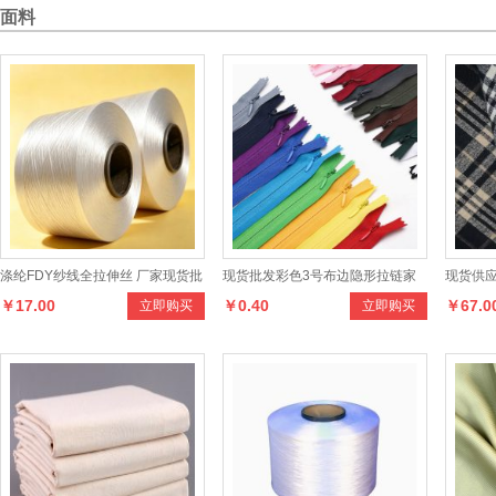
面料
涤纶FDY纱线全拉伸丝 厂家现货批
现货批发彩色3号布边隐形拉链家
现货供应
￥17.00
￥0.40
￥67.0
立即购买
立即购买
发包覆纱原料
纺抱枕服装辅料侧边闭尾尼龙拉条
格系列
和，适