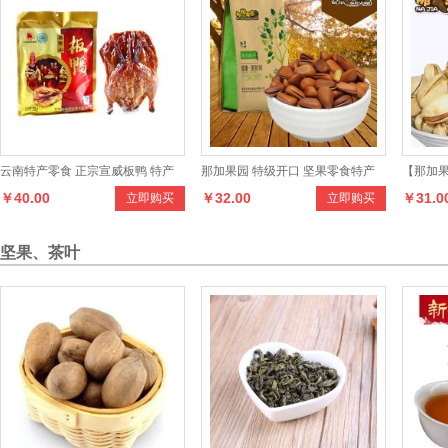
云南特产零食 正宗宣威板鸭 特产
那加果园 特级开口 坚果零食特产
【那加果
￥40.00
￥32.00
￥31.0
立即购买
立即购买
宣威板鸭700g
野生东北红松子
口开心果
坚果、茶叶