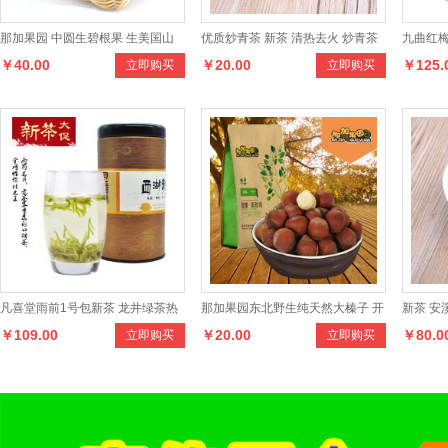
那加果园 中圆生碧根果 生美国山
优质炒青茶 新茶 清热去火 炒青茶
九曲红梅
￥40.00
￥20.00
￥125.
立即购买
立即购买
核桃 长寿果坚果500克
绿茶 茶叶
九曲红茶
凡喜堂雨前1号包新茶 龙井绿茶热
那加果园东北野生纯天然大榛子 开
新茶 安
￥109.00
￥20.00
￥80.0
立即购买
立即购买
销 100克罐装茶叶
口榛子大颗粒清香坚果干果250克
去火 浓