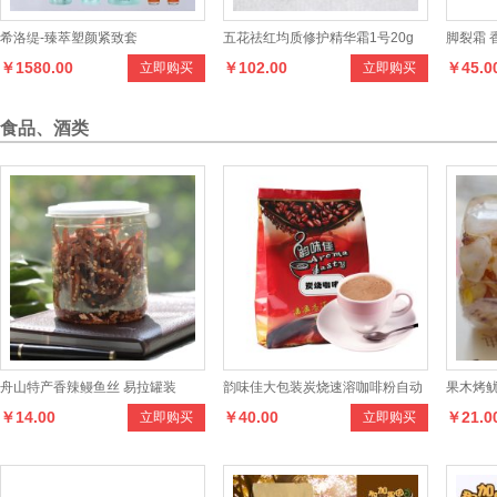
希洛缇-臻萃塑颜紧致套
五花祛红均质修护精华霜1号20g
脚裂霜 
￥1580.00
￥102.00
￥45.0
立即购买
立即购买
护脚死
食品、酒类
舟山特产香辣鳗鱼丝 易拉罐装
韵味佳大包装炭烧速溶咖啡粉自动
果木烤鱿
￥14.00
￥40.00
￥21.0
立即购买
立即购买
咖啡机餐饮店专用