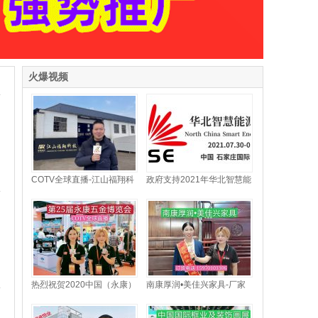
火爆视频
COTV全球直播-江山福翔科
政府支持2021年华北智慧能
技有限公司专业生产:EVA圆
源博览会暨光伏储能风能产
柱下料机、羽毛球磨头机、
业展览会
羽毛球头下料机、羽毛球组
装机、勾线机、羽毛球钻孔
机等非标设备，及生产配套
台纤板、EVA发泡板等产
品，欢迎大家光临！
热烈祝贺2020中国（永康）
南康厚润•美佳兴家具-厂家
五金博览会在永康国际会展
直销中档高实木家具
中心隆重开幕！