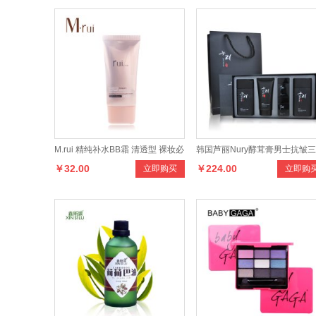
M.rui 精纯补水BB霜 清透型 裸妆必
韩国芦丽Nury酵茸膏男士抗皱
￥32.00
￥224.00
立即购买
立即购
备 遮瑕护肤
套