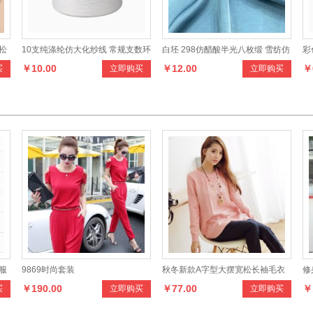
松
10支纯涤纶仿大化纱线 常规支数环
白坯 298仿醋酸半光八枚缎 雪纺仿
彩
￥10.00
￥12.00
￥
买
立即购买
立即购买
锭纺单股工业织造涤纶纱原料
真丝时装面料
服
服
9869时尚套装
秋冬新款A字型大摆宽松长袖毛衣
修
￥190.00
￥77.00
￥
买
立即购买
立即购买
女