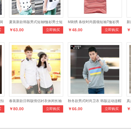
洞
夏装新款韩版男式短袖t恤衫男士短
M刺绣 条纹时尚圆领短袖T恤衫男
新
￥63.00
￥48.00
￥
买
立即购买
立即购买
裤
袖圆领T恤
式休闲tee
花
粒扣
春装新款日韩版情侣衬衣休闲长袖
秋冬款男式时尚卫衣 韩版运动连帽
真
￥80.00
￥66.00
￥
买
立即购买
立即购买
衬衫情侣装复古修身军装气质潮人
套头外套
羊