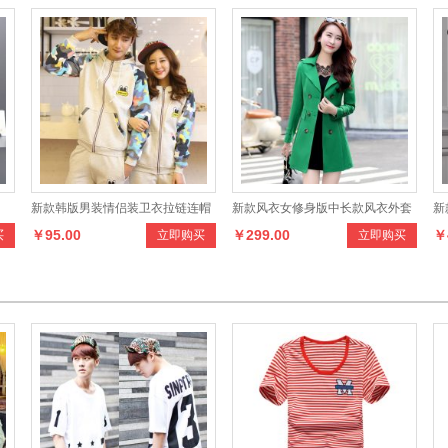
新款韩版男装情侣装卫衣拉链连帽
新款风衣女修身版中长款风衣外套
新
￥95.00
￥299.00
￥
买
立即购买
立即购买
宽松女 运动休闲套装
衣