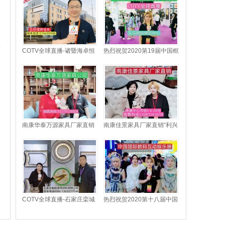
COTV全球直播-诸暨海卓恒
热烈祝贺2020第19届中国框
业科技有限公司专业生产: 为
业与装饰画展在义乌国际博
纺织机械、喷水织机铜件、
览中心隆重开幕！
五金机械配套的铜制金属精
密铸造、锻压及精加工机械
配件等产品；设计创新、制
造精良、款式多样、质量稳
定，欢迎大家光临！
南康华泰万源家具厂家直销
南康佳景家具厂家直销“利兴
实木套房家具
美家”时尚家具
COTV全球直播-石家庄栾城
热烈祝贺2020第十八届中国
区聪豆装饰材料店专业经营
国际数码互动娱乐展览会在
销售晶瓷画的钻，画框铝
上海新国际博览中心隆重开