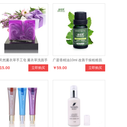
天然薰衣草手工皂 薰衣草洗面手
广藿香精油10ml 改善干燥粗糙肌
15.00
￥59.00
立即购买
立即购买
皂
肤 紧致 单方精油