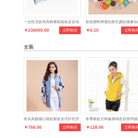
一次性无纺布四角裤制造机全自动
彩色塑料弹簧扣双孔圆柱猪鼻扣
￥236000.00
￥0.10
立即购买
立即购
平角裤成型机足浴桑拿裤制造机器
紧绳止滑扣帽子弹力绳吊钟绳扣
女装
街头风圆领口袋款新款女式针织开
冬季新款大码修身纯色百搭羽绒
￥768.00
￥128.00
立即购买
立即购
衫
马甲女款