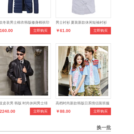
款冬装男士棉衣韩版修身棉袄印
男士衬衫 夏装新款休闲短袖衬衫
160.00
￥61.00
立即购买
立即购买
时尚羽绒棉服潮流青年外套
男式韩版修身衬衫
皮皮衣男 韩版 时尚休闲男士绵
高档时尚新款韩版日系情侣装班服
2240.00
￥88.00
立即购买
立即购买
皮真皮皮衣
男女短袖衬衣情侣牛仔衬衫民族风
换一批