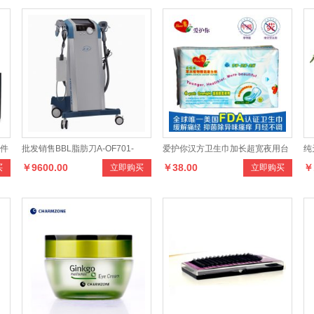
三件
批发销售BBL脂肪刀A-OF701-
爱护你汉方卫生巾加长超宽夜用台
纯
￥9600.00
￥38.00
￥
买
立即购买
立即购买
OFB160416013美容仪器设备
湾原装痛经抑菌★无荧光剂无甲醛
工