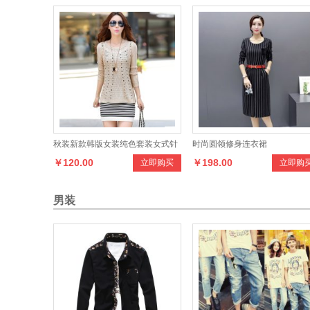
秋装新款韩版女装纯色套装女式针
时尚圆领修身连衣裙
￥120.00
￥198.00
立即购买
立即购
织衬衫长袖
男装