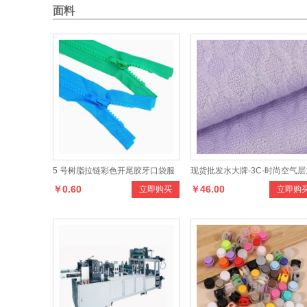
面料
5 号树脂拉链彩色开尾胶牙口袋服
现货批发水大牌-3C-时尚空气层
￥0.60
￥46.00
立即购买
立即购
装棉服辅料条装开尾拉链
辫子提花布，设计时尚，款式多
样，色彩齐全