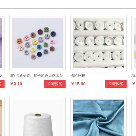
大
DIY卡通童装小扣子彩色天然木头
涤纶坯布
糖
￥0.10
￥15.00
￥
买
立即购买
立即购买
虚线纯色纽扣衬衫裙子木质圆形扣
纽