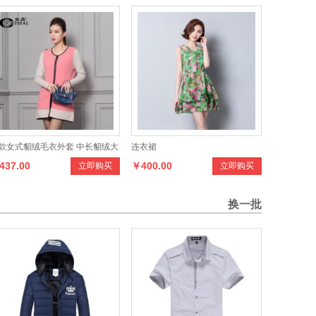
款女式貂绒毛衣外套 中长貂绒大
连衣裙
437.00
￥400.00
立即购买
立即购买
换一批