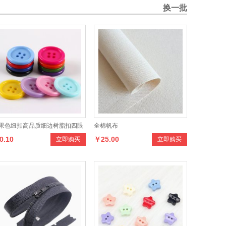
材，铝材配件，液压杆，相
幕！
换一批
纸、油画布及各种装饰用胶
等产品，欢迎大家光临！
果色纽扣高品质细边树脂扣四眼
全棉帆布
0.10
￥25.00
立即购买
立即购买
扣彩色工作服扣子