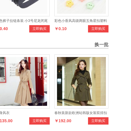
色裤子拉链条装 小3号尼龙闭尾
彩色小香风高级两眼五角星扣塑料
0.40
￥0.10
立即购买
立即购买
装文具袋包包西裤拉链
纽扣小香风衬衫开衫毛衣纽扣厂家
换一批
身风衣
春秋装新款欧洲站韩版女装双排扣
135.00
￥192.00
立即购买
立即购买
女式风衣外套