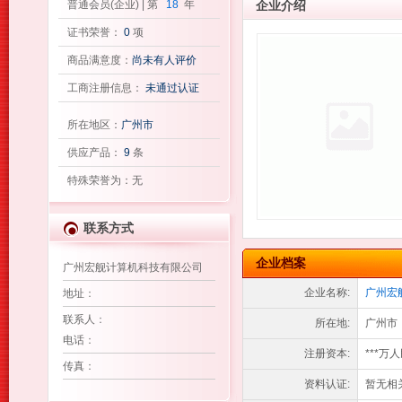
普通会员(企业) | 第
18
年
企业介绍
证书荣誉：
0
项
商品满意度：
尚未有人评价
工商注册信息：
未通过认证
所在地区：
广州市
供应产品：
9
条
特殊荣誉为：无
联系方式
企业档案
广州宏舰计算机科技有限公司
企业名称:
广州宏
地址
：
联系人
：
所在地:
广州市
电话
：
注册资本:
***万
传真
：
资料认证:
暂无相