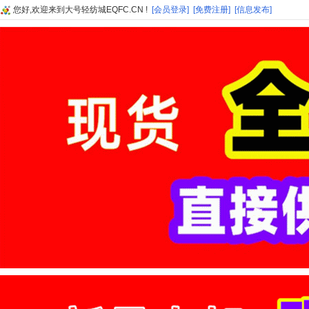
您好,欢迎来到大号轻纺城EQFC.CN !
[会员登录]
[免费注册]
[信息发布]