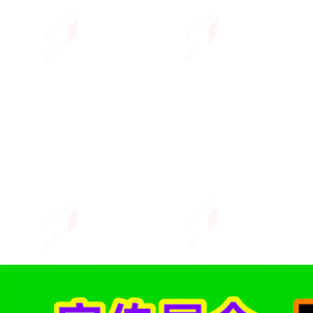
特级凡喜堂龙井茶叶热销 明前特级
新茶 一级茉莉花茶 清热去火 茉莉
茶叶 散
￥776.00
￥24.00
￥688.
立即购买
立即购买
T2绿茶 250克纸包装茶叶
花茶
500克
那加果园 生纸皮核桃 冬瓜果 坚果
西湖龙井雨前3号包绿茶热卖 250
新茶上市
￥32.00
￥156.00
￥312.
立即购买
立即购买
干果 大核桃
克传统纸包精品茶叶
克传统