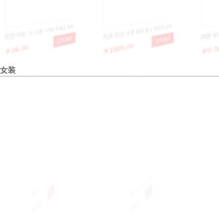
现货供应“水大牌”TR时尚精灵条系
无痕粘合压烫机设备上滑式气动平
四眼彩
￥38.00
￥1989.00
￥0.10
立即购买
立即购买
列面料产品，设计新颖，款式多
板双工位侧骨机果冻内衣裤粘合机
形手缝
样，手感柔和，适合制作各种男女
女装
时新服装
修身风衣
韩版女装百褶新款连衣裙 夏季欧洲
A986
￥135.00
￥136.00
￥299.
立即购买
立即购买
站雪纺短袖