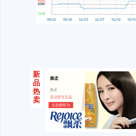
新
飘柔
品
热
飘柔
宝洁官方正品
卖
点击拥有Ta