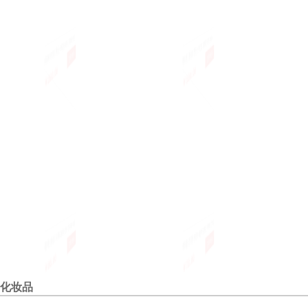
休闲时尚男士单西修身小西装外套
秋冬新款男士夹克 潮男夹克 休闲
秋冬新款
￥260.00
￥104.00
￥93.0
立即购买
立即购买
礼服两粒扣韩版潮
夹克衫 男外套
衫 针织
春装新款日韩版情侣衬衣休闲长袖
韩版百搭修身修身低腰小脚裤 字母
民族风
￥80.00
￥72.00
￥96.0
立即购买
立即购买
衬衫情侣装复古修身军装气质潮人
绣花潮男全棉长裤休闲裤
闲五分
化妆品