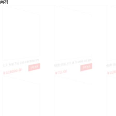
面料
人工无张力全自动针梭两用纺织智
现货供应水大牌 70D锦纶冰丝面料
低弹丝尼
￥518000.00
￥72.00
￥228.
立即购买
立即购买
能无人视觉电脑验布机卷布机
超薄冰丝莱卡布料 泳装内衣布料
织辅料