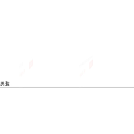
连衣裙
秋装欧洲站韩版女装新款小西装外
衬衫
￥400.00
￥168.00
￥200.
立即购买
立即购买
套长袖
男装