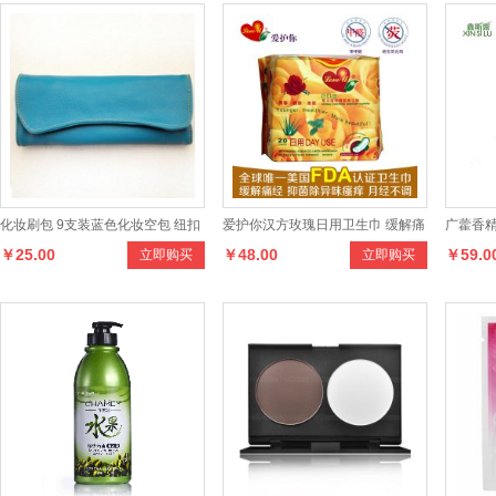
化妆刷包 9支装蓝色化妆空包 纽扣
爱护你汉方玫瑰日用卫生巾 缓解痛
广藿香精
￥25.00
￥48.00
￥59.0
立即购买
立即购买
PU双层皮料包
经台湾进口★无荧光剂★无甲醛
肤 紧致