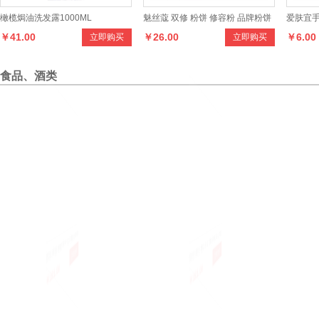
橄榄焗油洗发露1000ML
魅丝蔻 双修 粉饼 修容粉 品牌粉饼
爱肤宜
￥41.00
￥26.00
￥6.00
立即购买
立即购买
专用艺术修饰V脸
食品、酒类
那加果园碧根果 中尖大颗粒长寿果
阳澄湖公蟹3.9-3.7两母蟹2.9-2.7两
韵味佳香
￥381.00
￥381.00
￥36.0
立即购买
立即购买
10斤/箱
8只或母蟹8只
店奶茶