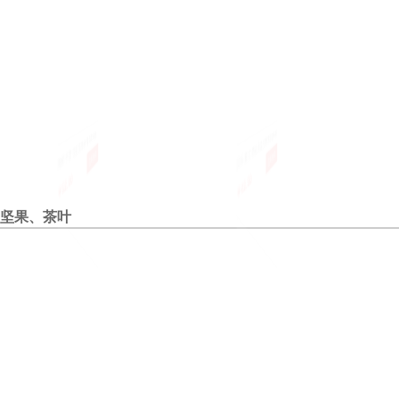
海鲜干货 拉缸盐海参 青岛即食海
贝乐素 江西金品益生菌营养奶米粉
罗巴克 
￥52.00
￥43.50
￥120.
立即购买
立即购买
参 进口淡干海参
鳕鱼蔬菜配方2段 400g*12听
料
坚果、茶叶