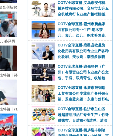
相框配件；各种压花轮、模具、烫金轮、热转印
COTV全球直播-霸州市樊鑫家
膜及工艺饰品等产品，源头工厂，欢迎大家光
复合创新实
具有限公司专业生产:钢木茶
临！
绍兴市柯桥
几、套几、边几、钢木升降桌、
织品有限公
便携式电脑桌、移动茶台等休闲及户外家具产
鲁正伟
COTV全球直播-鹿邑县欧曼资
品，欢迎大家光临！
化妆用具有限公司专业生产各种
化妆刷、美妆刷，潮流多款睫
配，盛泽再
毛，成人牙刷、儿童牙刷等产品，源头工厂，欢
COTV全球直播-迪先箱包（广
！第三届“中
迎大家光临！
州）有限责任公司专业生产公文
装产业链供
包、手袋、双肩背包、收纳包、
”圆满收官
斜挎包、文件夹、汽车资料包等各种款式箱包产
COTV全球直播-永康市晟铜瑞
品，欢迎大家光临！
工贸有限公司专业生产各种铜火
科技特辑丨孙
锅、景泰蓝火锅；永康市舒舒电
求是科技创
器有限公司专业生产各种铜壶、铜水壶、铜壶、
挥棒
COTV全球直播-临沂市兰山区
宝瓶等工艺产品，欢迎大家光临！
超越清洁用品厂专业生产：竹纤
维抹布、百洁布+清洁球、清洁
海绵块、擦车巾、元宝巾+清洁球、刷洗块、清
科技特辑丨张
COTV全球直播-桐庐迎丰制笔
洁抺布等清洁用品，欢迎大家光临！
里走出来的
有限公司专业生产：中性笔、可
家
擦笔、美术高光笔、点点胶笔、
高温消失笔及永恒铅笔等文具产品,总经理李悦
COTV全球直播-永康钛宇宙电
欢迎大家光临！