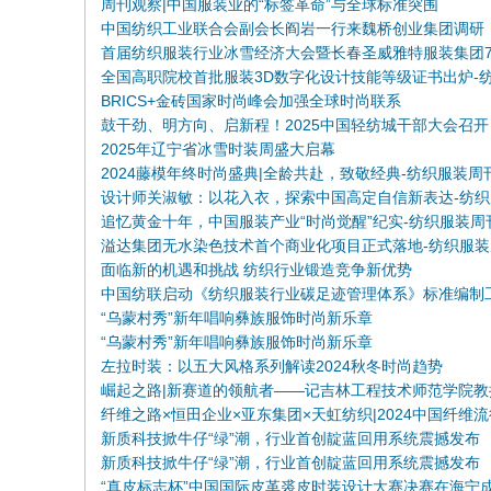
周刊观察|中国服装业的“标签革命”与全球标准突围
中国纺织工业联合会副会长阎岩一行来魏桥创业集团调研
首届纺织服装行业冰雪经济大会暨长春圣威雅特服装集团7
全国高职院校首批服装3D数字化设计技能等级证书出炉-
周年庆祝大会圆满举行
BRICS+金砖国家时尚峰会加强全球时尚联系
织服装周刊
鼓干劲、明方向、启新程！2025中国轻纺城干部大会召开
2025年辽宁省冰雪时装周盛大启幕
2024藤模年终时尚盛典|全龄共赴，致敬经典-纺织服装周
设计师关淑敏：以花入衣，探索中国高定自信新表达-纺织
追忆黄金十年，中国服装产业“时尚觉醒”纪实-纺织服装周
装周刊
溢达集团无水染色技术首个商业化项目正式落地-纺织服装
面临新的机遇和挑战 纺织行业锻造竞争新优势
刊
中国纺联启动《纺织服装行业碳足迹管理体系》标准编制
“乌蒙村秀”新年唱响彝族服饰时尚新乐章
作
“乌蒙村秀”新年唱响彝族服饰时尚新乐章
左拉时装：以五大风格系列解读2024秋冬时尚趋势
崛起之路|新赛道的领航者——记吉林工程技术师范学院教
纤维之路×恒田企业×亚东集团×天虹纺织|2024中国纤维流
张跃
新质科技掀牛仔“绿”潮，行业首创靛蓝回用系统震撼发布
趋势对接交流活动走进江苏
新质科技掀牛仔“绿”潮，行业首创靛蓝回用系统震撼发布
“真皮标志杯”中国国际皮革裘皮时装设计大赛决赛在海宁