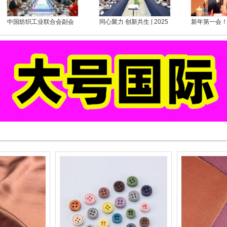
圆满落幕
中国纺织工业联合会副会
同心聚力 创新共生 | 2025
新年第一会
长阎岩一行来魏桥创业集
年中国化学纤维工业协会
迈向“十五五
团调研
超高分子量聚乙烯纤维分
征程
会年会在如东召开