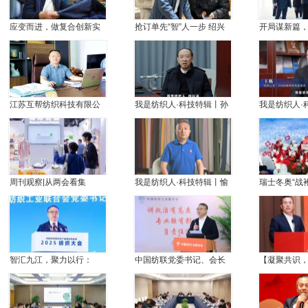
应变而进，做复合创新实
抢订单先“智”人一步 绍兴
开局谋新篇
干派——专访绍兴市柯桥
纺织借AI抢滩越南市场
会长阎岩率
区华舍政伟纺织品有限公
展“绿色、健
司总经理鲁正伟
江苏互帮纺织科技有限公
我是纺织人·科技特辑丨孙
我是纺织人·
司董事长任长邦：互帮互
以泽：国家需求是科技创
汉纺织大学
助，打造国产莱赛尔民族
新指挥棒
做纤维世界
品牌
周刊观察|从两会看集
我是纺织人·科技特辑丨愉
瑞士冬奥“战
群：“共享智造”引领河北产
悦家纺轮值董事长、总经
——FLYTE
业蝶变
理王玉平：三十载纺织路
解决方案助
见证跨界变革，一根丝守
护生命健康
智汇九江，聚力以行：
中国纺联党委书记、会长
【凝聚共识
2025纺织大会筹谋产业现
孙瑞哲：把握趋势、守正
2025年喷
代化建设新路径
创新、稳中求进，开启“十
展大会暨中
五五”锦绣新征程
流纺行业分