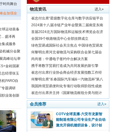
于时尚舞台
物流资讯
进入»
时装周盛大启
尚峰会加强全
崔忠付出席“星级数字化仓库与数字供应链平台
金融服务中国行——太原站”座谈会
2024第十八届冷链产业年会暨第二届南亚东南
全球运动装备
亚冷链物流行业高质量发展大会在昆明举行
首届2024北方国际物流和运输技术博览会在济
哲：把握趋
配，盛泽再
南举行
全国39个铁路物流中心全部挂牌成立
“十四五”，
综合集成服务
绿色贸易成国际社会关注焦点 中国绿色贸易发
，竞帆循环经
染机械分会聚
展成效明显
何黎明出席河北省物流与采购联合会第七届会
业受限电限产
发展高峰论坛举
员代表大会暨第七届理事会第一次会议
尚尚签：中通电子签约中台解决方案
携手将数字贸易打造成为共同发展的新引擎
ICS+金砖国家
理齐志远：让
——从数贸会看数字经济发展新动能
崔忠付出席行业协会商会经济发展指数工作经
司总经理张玉
有限公司总经
验分享会
何黎明出席“长春国际汽车城&一汽物流杯”第八
纺机FARO自
产莱赛尔民族
届全国大学生物流设计大赛签约启动仪式
我国跨境贸易便利化专项行动取得阶段性成效
”专题调研
崔忠付出席并主持《国家物流枢纽分类与统计
雪经济大会暨
COTV全球直播-六安市龙新智
国职业装创新
指标体系》 行业标准审查会
能制造有限公司专业生产全自动
，叫响全民时尚
会员推荐
进入»
激光开袋机缝纫设备，设计创
新、制造精良，功能采用全自动激光开袋机模具
COTV全球直播-义乌市安伟机
电子一键切换（可节省模具成本），操作方便，
械科技有限公司、义乌市宏升五
欢迎大家光临！
金机械商行专业生产相框机械、