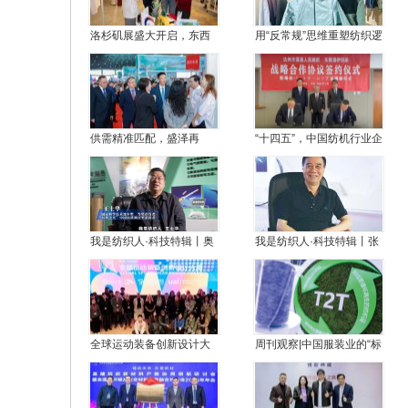
洛杉矶展盛大开启，东西
用“反常规”思维重塑纺织逻
岸联动深耕北美市场！
辑——专访绍兴艾法纺织
品有限公司总经理张玉明
供需精准匹配，盛泽再
“十四五”，中国纺机行业企
续“布”凡之约！第三届“中
业这样走过！
国（盛泽）服装产业链供
需对接订货会”圆满收官
我是纺织人·科技特辑丨奥
我是纺织人·科技特辑丨张
神新材董事长王士华：37
国良：从车间里走出来的
年潜心坚守，只为一根“黄
科学家
金丝” ！
全球运动装备创新设计大
周刊观察|中国服装业的“标
赛全球协同，灵龙大模型
签革命”与全球标准突围
赋能