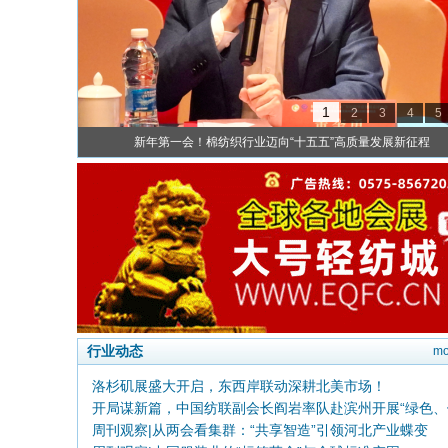
1
2
3
4
5
新年第一会！棉纺织行业迈向“十五五”高质量发展新征程
行业动态
mo
洛杉矶展盛大开启，东西岸联动深耕北美市场！
开局谋新篇，中国纺联副会长阎岩率队赴滨州开展“绿色、
周刊观察|从两会看集群：“共享智造”引领河北产业蝶变
康”专题调研