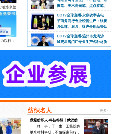
子商务商行专业经营生产：钛餐
袍”引爆米兰
具钛杯、厨具、钛户外用品等钛
材系列产品，源头工厂，现货供应，欢迎大家光
C功能性面料解
COTV全球直播-温州市龙湾沙
临！
国际赛场
城宏星阀门厂专业生产各种材质
304/321/304L/316L/2520/2205不锈钢弯头、大
COTV全球直播-上海雅露利生
小头、各种180度弯头等产品，欢迎大家光临！
聚力以行：
物科技有限公司专业生产：足球
会筹谋产业现
爽脚粉、小孩爽身粉、多肽蚕丝
新路径
胶原植萃精华水、多肽蜂蜜胶原系列眼霜等系列
COTV全球直播-杭州天婷缘实
美容健康产品，源头工厂，欢迎大家光临！
业有限公司旗下杭州萧山党湾小
依依服装厂专业研发生
产：“Zizipuff仔仔泡芙”品牌系列针织童装、纺
COTV全球直播-佛山市明州智
织童装，包括牛仔童装及各种全棉童装系列产
能设备有限公司专业生产:锐智
品，源头工厂，欢迎大家光临！
B-NexBea、净智L-PurePro、
巧工匠M、易切巧捷Q、战警X系列X12Y-2双前
COTV全球直播-永康市顺丰不
卡激光切管机、等智能激光切割设备，欢迎大家
锈钢制品厂专业生产:各种不锈
光临！
纺织名人
更多»
钢酒壶、工艺品不锈钢酒壶、各
种不锈钢酒杯系列饮品用具等产品，欢迎大家光
我是纺织人·科技特辑丨奥神新
COTV全球直播-东阳市维卡饰
临！
材董事长王士华：37年潜心坚
聚酰亚胺纤维被国际化纤界
品有限公司专业生产：新娘头
守，只为一根“黄金丝” ！
称为“黄金丝”，它纤细如发，却
带、发梳、腰带、手棒花、胸