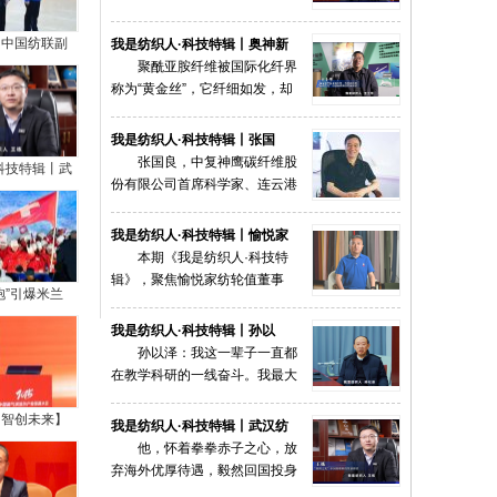
花、鞋花、服装辅料等产品；设计时尚、做工精
牵动国家产业布局。数十年来，
COTV全球直播-温州市鸿旺五
制，款式多样，欢迎大家光临！
不断有人为梦想接续而来。王士
，中国纺联副
我是纺织人·科技特辑丨张国
金制品有限公司专业生产: 四方
华便是其中的佼佼者。本期“我
队赴滨州开
良：从车间里走出来的科学家
张国良，中复神鹰碳纤维股
螺母、四方带点螺母、半沉头皇
是纺织人·科技特辑”对话深耕行
康”专题调研
份有限公司首席科学家、连云港
冠垫、圆套管及非标定制四方螺母等紧固件产
业37载的领军人王士华，揭秘这
COTV全球直播-温州荣山科技
鹰游纺机集团有限公司首席科学
品，欢迎大家光临！
根"黄金丝"背后的创新密码。
有限公司专业生产: 各种喷枪、
家，先后在武汉理工大学获得本
我是纺织人·科技特辑丨愉悦家
电弧、卡子炉、点火枪等产品；
科和博士学位。他率领团队承担
纺轮值董事长、总经理王玉平：
本期《我是纺织人·科技特
科技特辑丨武
广泛应用于酒店、企事业食堂、家庭以及户外野
国家重大“卡脖子”技术攻关使
三十载纺织路见证跨界变革，一
辑》，聚焦愉悦家纺轮值董事
COTV全球直播-徐州孟扬电动
副校长王栋：
炊等领域，款式多样，现货供应，欢迎大家光
命，成功突破高强碳纤维制备技
车科技有限公司专业生产：“力
根丝守护生命健康
长、总经理王玉平以其视角见证
的追光者
临！
术瓶颈，建成全球首个万吨级工
晶”箱体人力三轮车改装电机专
愉悦家纺从传统纺织业向健康领
我是纺织人·科技特辑丨孙以
业化生产基地，该工程
利产品及太阳能充电器、充电板等产品；设计创
域的跨界变革，如何借势国家战
泽：国家需求是科技创新指挥棒
孙以泽：我这一辈子一直都
COTV全球直播-海盐精斌五金
新、款式多样，欢迎全球新老客户前来洽谈采
略、锚定消费者需求，在健康纺
在教学科研的一线奋斗。我最大
制品有限公司专业生产：十字冲
购！欢迎大家光临！
袍”引爆米兰
织赛道实现突破的故事。
的感悟就是，你的理论知识一定
模、钻尾模、成形模具、尖尾牙
C功能性面料
要跟世界结合，科学技术问题的
板、机械牙板等金属热处理与表面氮化处理系列
我是纺织人·科技特辑丨武汉纺
力国际赛场
COTV全球直播-广西玉林市百
提出，都是要从生产建设的一线
产品，设计创新、匠心制造、款式多样，源头工
织大学副校长王栋：做纤维世界
他，怀着拳拳赤子之心，放
能达日用粘胶制品厂专业生产:
厂，欢迎大家光临！
凝炼出来的。我们要把论文写在
的追光者
弃海外优厚待遇，毅然回国投身
杀鼠剂、杀虫热雾剂、微乳剂、
祖国的大地上。
科研，十年磨一剑，攻克材料领
杀虫饵剂、胶饵、白蚁药、红义蚁药、粘鼠板粘
，智创未来】
COTV全球直播-义乌市下堡电
域“卡脖子”关键技术。王栋说，
鼠纸、蟑螂屋、捕鼠笼、粘虫板、捕虫灯、太阳
中国现代内衣之父——安莉芳集
子商务有限公司专业生产5齿葫
气涡流纺产业发
自己与纺织有着不解之缘。
能杀虫灯，欢迎大家光临！
团创始人郑敏泰
48年前郑敏泰在香港创办安
芦、8齿链条及钢爪、10齿黄钉
棉行协喷气涡
莉芳集团,凭借敏锐的洞察力,​肯
及钢爪，24齿链条、26齿不锈钢等防滑鞋套冰
会年会在射阳
吃苦善钻研的创造力​成就了一