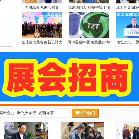
周刊观察|从两会看集
我是纺织人·科技特辑丨愉
瑞士冬奥“战
群：“共享智造”引领河北产
悦家纺轮值董事长、总经
——FLYTE
业蝶变
理王玉平：三十载纺织路
决方案助力
见证跨界变革，一根丝守
护生命健康
全球运动装备创新设计大
周刊观察|中国服装业的“标
智汇九江，
赛全球协同，灵龙大模型
签革命”与全球标准突围
2025纺织大
赋能
代化建设
嘉华企业
叶飞火布行
娅娅布艺