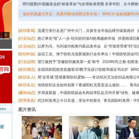
康”专题调研
周刊观察|中国服装业的“标签革命”与全球标准突围
衣承华韵，古今辉映
——​访绍兴禄然文化发展有限公司设计总监陈星颖
2025年辽宁省冰雪
洛杉矶展盛大开启，东西岸联动深耕北美市场！
BRICS+金砖国家时
幕
球时尚联系
2024年羊绒原料及制品进出口概况
[纺织要闻]
流通万里行走进广州中大门，共探专业市场品牌升级新路径
6
创新设计大赛全球协同，灵龙大模型赋能
中国纺联党委书记、会长孙瑞
[行业动态]
抢订单先“智”人一步 绍兴纺织借AI抢滩越南市场
供需精准匹
势、守正创新、稳中求进，开启“十五五”锦绣新征程
续“布”凡之约！第三届“中国（盛泽）服装产业链供需对接订货会”圆满收官
[企业动态]
以梦为马、马到成功柏奥玛新品发布会
从“市场管理者”到“
中国纺机行业企业这样走过！
商”，中国轻纺城集团要下盘怎样的大棋？
永荣锦江&意大利兰蒂奇集团
[纺织科技]
远信工业、海宁纺机当选新届执行会长单位！中国纺机协会印
济新蓝海！
焦热点，理性判断前行方向！
纺织产业发展不可忽视中国优势
印染行
[行业品牌]
望江被授予“安徽纺织服装第一县”称号
2020时尚之都·创新
影响：企洞察显示浙江首当其冲
办
声·生不息，云上圆梦！中纺永景·国际大学生时装周盛装启幕
[纺织潮流]
全国高职院校首批服装3D数字化设计技能等级证书出炉
BR
时尚峰会加强全球时尚联系
深圳市汇川技术股份有限公司织造行业总经
[纺织名人]
用“反常规”思维重塑纺织逻辑——专访绍兴艾法纺织品有限公
更多年轻人爱上纺织
明
应变而进，做复合创新实干派——专访绍兴市柯桥区华舍政伟纺织品
[纺织名企]
传统纺织企业如何创新？看咸阳杜克普是这么做的……
青岛
理鲁正伟
江苏互帮纺织科技有限公司董事长任长邦：互帮互助，打造国
动络筒机首次亮相
昨晚G20刷屏中国丝绸，让万事利筹备一年之久？
[服饰动态]
开局谋新篇，中国纺联副会长阎岩率队赴滨州开展“绿色、健康
品牌
周刊观察|中国服装业的“标签革命”与全球标准突围
首届纺织服装行业冰
[型男着装]
武汉时装周之今日非遗，变化中的新生
青岛国际时装周：中
长春圣威雅特服装集团70周年庆祝大会圆满举行
研发平台引领潮流，展现职业新风貌与行业前瞻
2024河南时尚周开幕
re»
图片资讯
季
健