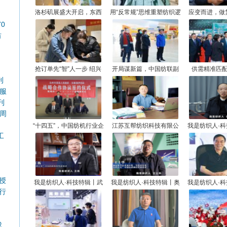
洛杉矶展盛大开启，东西
用“反常规”思维重塑纺织逻
应变而进，做
岸联动深耕北美市场！
辑——专访绍兴艾法纺织
干派——专访
0
品有限公司总经理张玉明
区华舍政伟纺
纺
司总经理
抢订单先“智”人一步 绍兴
开局谋新篇，中国纺联副
供需精准匹
纺织借AI抢滩越南市场
会长阎岩率队赴滨州开
续“布”凡之约
刊
展“绿色、健康”专题调研
国（盛泽）服
服
需对接订货会
刊
周
“十四五”，中国纺机行业企
江苏互帮纺织科技有限公
我是纺织人·
工
业这样走过！
司董事长任长邦：互帮互
以泽：国家需
助，打造国产莱赛尔民族
新指
品牌
授
我是纺织人·科技特辑丨武
我是纺织人·科技特辑丨奥
我是纺织人·
行
汉纺织大学副校长王栋：
神新材董事长王士华：37
国良：从车间
做纤维世界的追光者
年潜心坚守，只为一根“黄
科学
金丝” ！
成