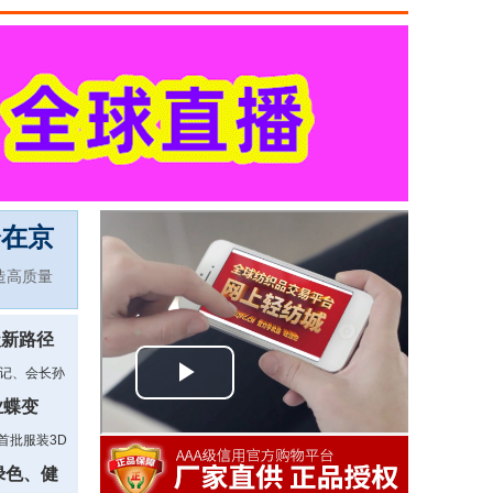
会在京
造高质量
级新路径
记、会长孙
外贸工作会
业蝶变
首批服装3D
2025中国
绿色、健