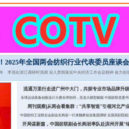
2025年全国两会纺织行业代表委员座谈
召开
年
李强在浙江调研时强调 深入贯彻落实中央经济工作会议精神 奋力创
：坚定信心，干在实处，启锦绣新篇，绘美好未来-纺织服装周刊
流通万里行走进广州中大门，共探专业市场品牌升
全球运动装备创新设计大赛全球协同，灵龙大模型赋能
中国纺联党委书
瑞哲：把握趋势、守正创新、稳中求进，开启“十五五”锦绣新征程
全国
周刊观察|从两会看集群：“共享智造”引领河北产
议在京召开
中国纺织工业联合会副会长阎岩一行来魏桥创业集团调研
全国高职院校
数字化设计技能等级证书出炉-纺织服装周刊
鼓干劲、明方向、启新程！
开局谋新篇，中国纺联副会长阎岩率队赴滨州开展“
轻纺城干部大会召开