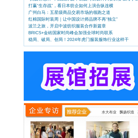
打赢“生存战”，看日本纺企如何上演合纵连横
功举行
广州白马：五星级商品交易市场的领跑之道
红棉国际时装周｜让中国设计师品牌不再“独立”
波兰之旅，开启中波纺织服装合作新篇章
BRICS+金砖国家时尚峰会加强全球时尚联系
稳局、破局、创局！2024年虎门服装服饰行业这样干
水大布业
飘扬织造