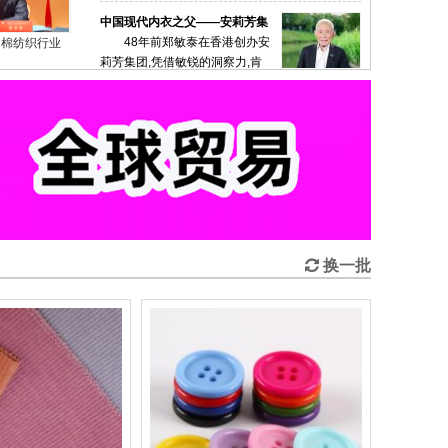
COTV全球直播-Bright Sunway
爪及冰爪材料和半成品等产品，欢迎大家光临！
段,从机械工程师到“中国现代内
Limited、义乌市岚兹贸易有限
质领2025·先锋谈|宁纺集团总经
衣之父”的​传奇故事.
公司来自哥伦比亚，进出口纺织
！棉纺织行业
理徐建林：解锁“12346”密码，
2024年在各个领域全面发
品、五金用品、美容美发用品、饰品、工程机
”高质量发展新
开启发展加速度-纺织服装周刊
力，实现多维度的突破与成长。
COTV全球直播-杭州沐阳户外
械，日用百货等，欢迎大家光临！
对于新一年的发展，宁纺集团总
用品有限公司专业生产：家庭露
经理徐建林提出了“12346”工作
营帐篷、专业探险帐篷、营地帐
用“反常规”思维重塑纺织逻辑
总思路，将一如既往地坚持全
篷、酒店帐篷、儿童及宠物帐篷等多功能户外帐
——专访绍兴艾法纺织品有限公
在浙江绍兴柯桥，全球近四
COTV全球直播-南通顺驰橡胶
面、完整、准确贯彻落实新发展
篷系列产品；设计创新、匠心制造、款式多样，
司总经理张玉明
分之一纺织面料在此交易，堆积
制品有限公司专业生产：“盛吉
理念，实现企业高质量发展新突
源头工厂，欢迎大家光临！
如山的布匹与穿梭往来的客商，
斯”、“SUNCHASE”、“驰
破。
构成其数十年不变的产业底色
应变而进，做复合创新实干派
阳”、“SKYIPEAK”品牌自行车、摩托车、电动
——商业逻辑围绕着“现货”“价
COTV全球直播-陕西致钛行远
——专访绍兴市柯桥区华舍政伟
鲁正伟从 2002 年赴柯桥投
车内胎及3D打印座鞍等产品，欢迎大家光临！
科技有限公司专业生产航空钛高
格”“客情”运转，厚重而坚实。
纺织品有限公司总经理鲁正伟
身复合加工行业以来，凭借近十
端商务拉杆箱、钛文创产品、钛
年来扎根一线的扎实经验，逐步
换一批
茶具及钛户外用品等全系列钛民用产品，其中拉
积累了丰富的技术底蕴。在多年
COTV全球直播-揭阳市榕城区
江苏互帮纺织科技有限公司董事
杆箱釆用航空级高科技钛材及钛铆钉及箱饰功
实践磨砺的基础上，他创立了绍
三个仔餐具厂专业生产不锈钢饭
长任长邦：互帮互助，打造国产
在任长邦的心中一直有一
能，欢迎大家光临！
兴市柯桥区华舍政伟纺织品有限
叉、汤勺、咖啡勺，酒店餐饮套
莱赛尔民族品牌
个“互帮梦”，凭着一颗不甘平庸
公司（政伟复合），带领企业持
具、不锈钢西餐套具、伴手礼等餐具用品，设计
的心和不服输的拼搏精神，谱写
COTV全球直播-栾城区恒艺家
续进行技术升级与业务拓展。
时尚、制造精良、款式多样，现货供应并承接国
出完美逆袭的精彩人生。 任长
我是纺织人·科技特辑丨孙以
居饰品厂专业生产：皮雕画、砂
内外订单，欢迎大家光临！
邦：我从1992年做古棉纺纱开
泽：国家需求是科技创新指挥棒
孙以泽，三十年奋战在教学
岩画、珍珠画、组合画、法式中
始，到现在进入纺织行业30多年
古风装饰画等工艺饰品，源头工厂，欢迎大家光
科研一线，两次荣获国家科学技
COTV全球直播-台州回隆行塑
了。2002年到常州卖纱线，一
临！
术进步奖二等奖。他率领团队研
化有限公司专业生产：通用
直做纯棉的牛仔板块，最让我记