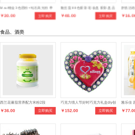
M.rui镏金3色眉粉+钻石高光粉 带
魅丝蔻 88色眼影 彩妆盘 眼影盘 品
舒筋活
￥30.00
￥48.00
￥16.0
立即购买
立即购买
眉刷
牌眼影 眼影
食品、酒类
宣
拓 7000g
地
道
宣威火腿礼盒 云南
特
产
优
质
火
腿
精
制
火
贝
乐
素
金
健
优
壮
力配方有机米粉3
段
8
个
月
宝
宝
食
立即购买
立即购买
腿
用
￥784.00
￥70.50