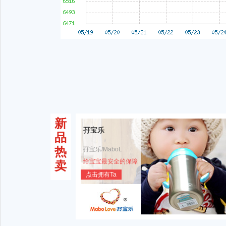
新
孖宝乐
品
热
孖宝乐/MaboL
给宝宝最安全的保障
卖
点击拥有Ta