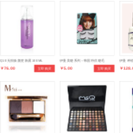
Q10无痕焕颜更新露100ML
伊曼美睫系列--韩国特供睫毛
伊曼 种
￥76.00
￥5.00
￥128.
立即购买
立即购买
睫毛清洁