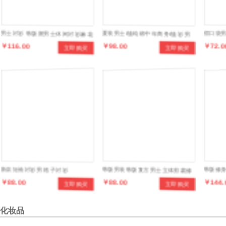
男士衬衫 韩版潮男士休闲衬衫麻花
夏装男士t恤纯棉中年商务t恤衫 男
假口袋男
￥116.00
￥98.00
￥72.0
立即购买
立即购买
拼接长袖衬衣 韩国男装
式短袖T恤
衣
新款短袖衬衫男 格子衬衫
韩版男装韩版复古男士立体剪裁修
韩版修
￥88.00
￥88.00
￥144.
立即购买
立即购买
身小马甲英伦范马夹
帽工装
化妆品