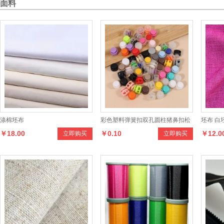
面料
现
供
应“
水
大
牌”10160-全涤弹力
灯
芯
产
品
，
款
式
多
样
，
手
感
和
，
适
合
制
作
各
种
男
女
服
纯
涤
大
化
纤T10
支涤纶纱化纤纱环
锭
纺
短
纤
维
纱
全
涤
立即购买
立即购买
货
柔
纱
￥58.00
￥15.00
条
装