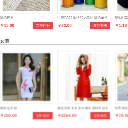
现
供
应“
水
大
牌”TR时尚精灵条系
列
面
料
产
设
计
新
颖
，
款
式
样
，
手
感
柔
和
，
适
合
制
作
各
种
男
时
新
服
亚麻棉坯布
立即购买
立即购买
货
多
品
，
女
￥38.00
￥28.00
女装
装
旗袍连衣裙
真皮风衣女长款水貂毛领绵羊皮衣
秋季新
￥150.00
￥2264.00
￥79.0
立即购买
立即购买
羽绒棉中长款大衣皮草