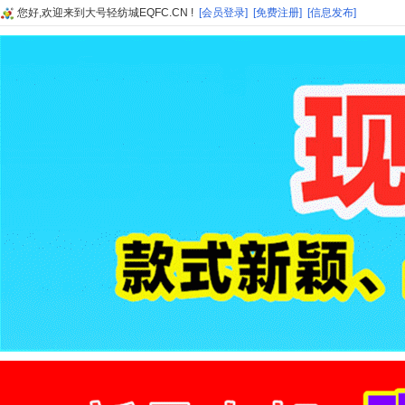
您好,欢迎来到大号轻纺城EQFC.CN !
[会员登录]
[免费注册]
[信息发布]