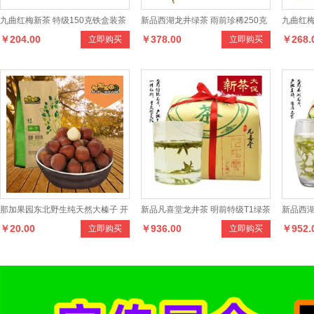
九曲红梅新茶 特级150克铁盒装茶
新品西湖龙井绿茶 雨前珍稀250克
九曲红梅
￥204.00
￥378.00
￥268.
立即购买
立即购买
叶2014新品正宗品牌红茶
老茶树传统纸包装茶叶
叶 20
那加果园东北野生纯天然大榛子 开
新品凡喜堂龙井茶 明前特级T1绿茶
新品西湖
￥20.00
￥936.00
￥952.
立即购买
立即购买
口榛子大颗粒清香坚果干果250克
250克纸包装茶叶
克传统