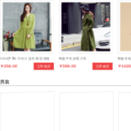
2016罗腾LT1613 连衣裙 送项链
韩版中长款呢大衣
韩版冬
￥258.00
￥598.00
￥1428
立即购买
立即购买
皮草
男装