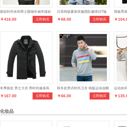
新款时尚休闲男士圆领长袖羊绒衫
日系韩版夏装班服团队服情侣T恤
韩版男装
￥416.00
￥68.00
￥104.
立即购买
立即购买
短袖条纹T男女半袖清新全棉T恤潮
衫 男士
冬季新款 男士大衣 男时尚修身风
秋冬款男式时尚卫衣 韩版运动连帽
运动休
￥167.00
￥66.00
￥135.
立即购买
立即购买
衣男毛呢大衣 男外套
套头外套
侣装套
化妆品