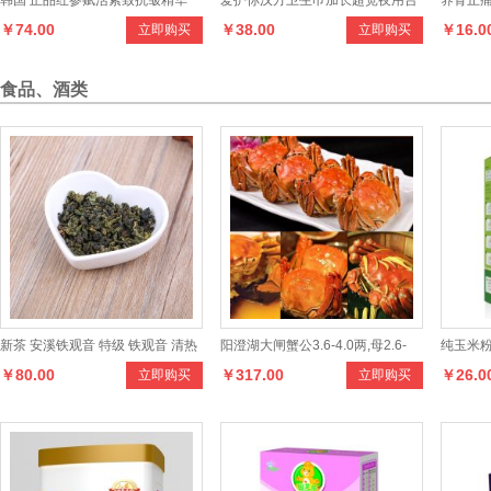
韩国 正品红参赋活紧致抗皱精华
爱护你汉方卫生巾加长超宽夜用台
养骨止
￥74.00
￥38.00
￥16.0
立即购买
立即购买
美白滋养祛细纹
湾原装痛经抑菌★无荧光剂无甲醛
食品、酒类
新茶 安溪铁观音 特级 铁观音 清热
阳澄湖大闸蟹公3.6-4.0两,母2.6-
纯玉米
￥80.00
￥317.00
￥26.0
立即购买
立即购买
去火 浓香型茶叶
3.0两共8只