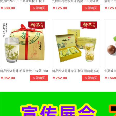
优质巴西松子 巴基斯坦松子 松子
九曲红梅特级红茶热卖 100克罐装
最新上市
￥680.00
￥125.00
￥125.
立即购买
立即购买
坚果特产5斤装
九曲红茶叶 龙井茶鲜叶
100克
新品西湖龙井 明前特级T3绿茶 250
新品西湖龙井绿茶 新茶雨前老茶树
生夏威夷
￥952.00
￥252.00
￥1568
立即购买
立即购买
克传统纸包茶叶
群体种150克礼盒装茶叶
25KG一