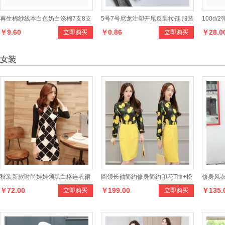
再生棉纱线本白色奶白涤棉7支8支
5号7号尼龙注塑开尾反装拉链 服装
100d/
￥9.60
￥0.86
￥28.0
立即购买
立即购买
10支21支漂白棉纱
外套防晒服拉链 拉链
弹性锁边
丝
女装
秋装新款时尚娃娃领黑白格连衣裙
圆领长袖简约修身简约印花T恤+松
修身风
￥72.00
￥199.00
￥135.
立即购买
立即购买
韩版修身七分袖打底裙连衣裙
紧腰短款纯色半身裙 秋季两件套