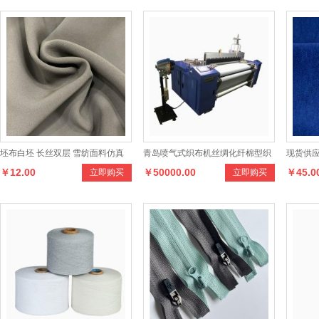
坯布白坯 长丝双层 雪纺面料仿真
青岛喷气式织布机丝绸化纤棉型织
现货供应
￥12.00
￥50000.00
￥45.0
立即购买
立即购买
丝面料时装面料女装面料
物服装面料生产设备喷气织机
面料，
泽多样