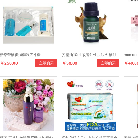
活泉莹润保湿套装四件套
姜精油10ml 改善油性皮肤 红润肤
momo
￥258.00
￥56.00
￥40.0
立即购买
立即购买
色 护发 单方精油
100%