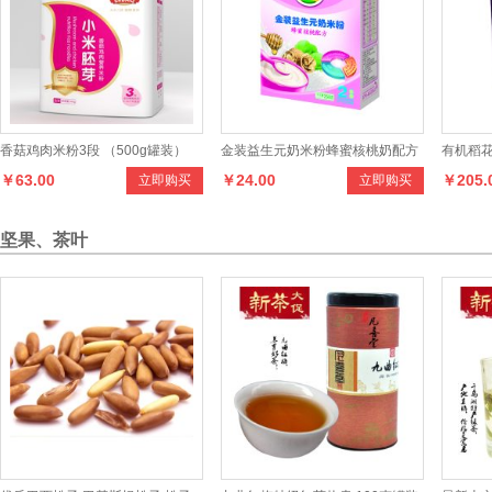
香菇鸡肉米粉3段 （500g罐装）
金装益生元奶米粉蜂蜜核桃奶配方
有机稻
￥63.00
￥24.00
￥205.
立即购买
立即购买
2段
坚果、茶叶