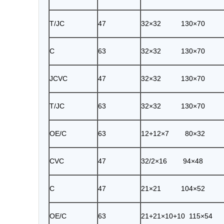
T/JC
47
32×32 130×70
C
63
32×32 130×70
JCVC
47
32×32 130×70
T/JC
63
32×32 130×70
OE/C
63
12+12×7 80×32
CVC
47
32/2×16 94×48
C
47
21×21 104×52
OE/C
63
21+21×10+10 115×54