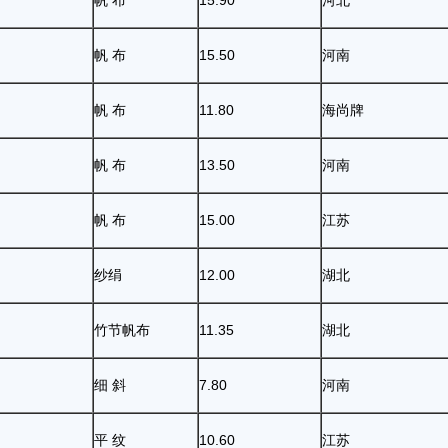
帆 布
15.90
河北
帆 布
15.50
河南
帆 布
11.80
海尚牌
帆 布
13.50
河南
帆 布
15.00
江苏
纱绢
12.00
湖北
竹节帆布
11.35
湖北
细 斜
7.80
河南
平 纹
10.60
江苏