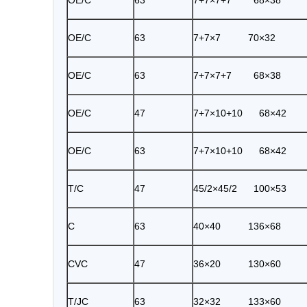
OE/C
63
7+7×7+7 68×38
OE/C
63
7+7×7 70×32
OE/C
63
7+7×7+7 68×38
OE/C
47
7+7×10+10 68×42
OE/C
63
7+7×10+10 68×42
T/C
47
45/2×45/2 100×53
C
63
40×40 136×68
CVC
47
36×20 130×60
T/JC
63
32×32 133×60