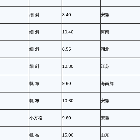
细 斜
8.40
安徽
细 斜
10.40
河南
细 斜
8.55
湖北
细 斜
10.30
江苏
帆 布
9.60
海尚牌
帆 布
10.60
安徽
小方格
9.60
安徽
帆 布
15.00
山东