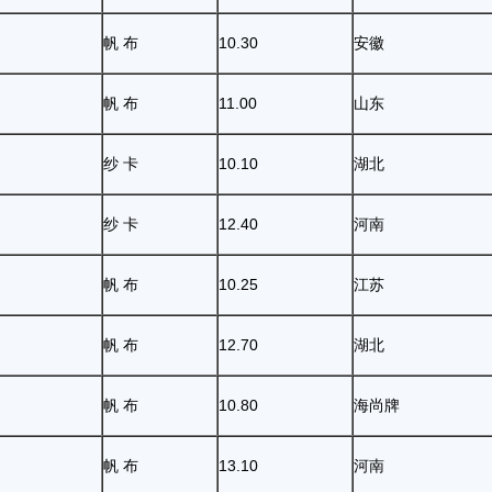
帆 布
10.30
安徽
帆 布
11.00
山东
纱 卡
10.10
湖北
纱 卡
12.40
河南
帆 布
10.25
江苏
帆 布
12.70
湖北
帆 布
10.80
海尚牌
帆 布
13.10
河南