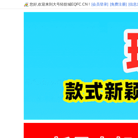
您好,欢迎来到大号轻纺城EQFC.CN !
[会员登录]
[免费注册]
[信息