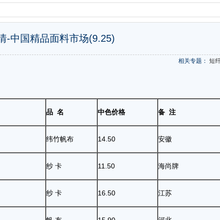
-中国精品面料市场(9.25)
相关专题：
短
品 名
中色价格
备 注
纬竹帆布
14.50
安徽
纱 卡
11.50
海尚牌
纱 卡
16.50
江苏