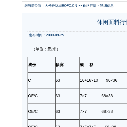
您当前位置：
大号轻纺城EQFC.CN
>>
价格行情
> 详细信息
休闲面料行情
发布时间：2009-09-25
（单位：元/米）
成份
幅宽
规 格
C
63
16+16×10 90×36
OE/C
63
7×7 68×38
OE/C
63
7×7 68×38