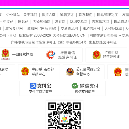
权
│
企业建站
|
关于我们
│
供货入驻
│
诚聘英才
│
联系我们
│
网站管理制度
│
友
--
中文站
│
国际站
│
万众购物网
│
发财网
│
纺织交易网
│
汽车供求网
│
饰品市场
网
│
农牧食品网
│
教服网（网商学院)
│
交通物流网
│
旅游信息网
│
大号轻纺城
|
大
（HK） 版权所有 2008-2026
大号轻纺城EQFC.CN
|
网络交易管理办法
--
交易
广播电视节目制作经营许可证（浙）字第04814号
出版物经营许可证