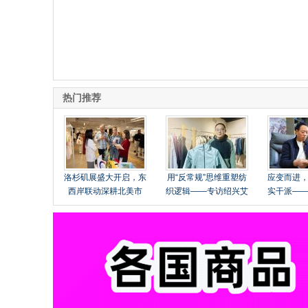
热门推荐
洛杉矶展盛大开启，东
用“反常规”思维重塑纺
应变而进
西岸联动深耕北美市
织逻辑——专访绍兴艾
实干派—
场！
法纺织品有限公司总经
柯桥区华
理张玉明
有限公司