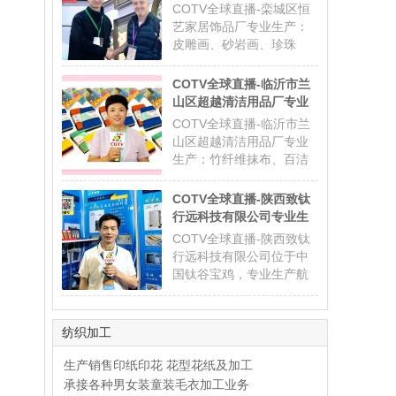
产品，源头工厂，现货供
皮雕画、砂岩画、珍珠
COTV全球直播-栾城区恒
应并承接国内外订单，联
画、组合画、法式中古风
艺家居饰品厂专业生产：
系电话：0086-
装饰画等工艺饰品，源头
皮雕画、砂岩画、珍珠
18621801176，董事长孙
工厂，欢迎大家光临！
画、组合画、法式中古风
自飞、总经
装饰画，源头工厂，地
COTV全球直播-临沂市兰
址：中国石家庄栾城东大
山区超越清洁用品厂专业
街88号，联系电话：0086-
生产：竹纤维抹布、百洁
COTV全球直播-临沂市兰
15100316635，总经理张
布+清洁球、清洁海绵块、
山区超越清洁用品厂专业
俊志欢迎大家光临！
擦车巾、元宝巾+清洁球、
生产：竹纤维抹布、百洁
刷洗块、清洁抺布等清洁
布+清洁球、清洁海绵块、
用品，欢迎大家光临！
擦车巾、元宝巾+清洁球、
COTV全球直播-陕西致钛
刷洗块、清洁抺布等清洁
行远科技有限公司专业生
用品，联系电话：
产航空钛高端商务拉杆
COTV全球直播-陕西致钛
18769931105、
箱、钛文创产品、钛茶具
行远科技有限公司位于中
18940202188,总经理张广
及钛户外用品等全系列钛
国钛谷宝鸡，专业生产航
越欢迎大家光临！
民用产品，其中拉杆箱釆
空钛高端商务拉杆箱、钛
用航空级高科技钛材及钛
文创产品、钛茶具及钛户
铆钉及箱饰功能，欢迎大
外用品等全系列钛民用产
纺织加工
家光临！
品，其中拉杆箱釆用航空
级高科技钛材及钛铆钉，
生产销售印纸印花 花型花纸及加工
整箱配置USB接口，高强
承接各种男女装童装毛衣加工业务