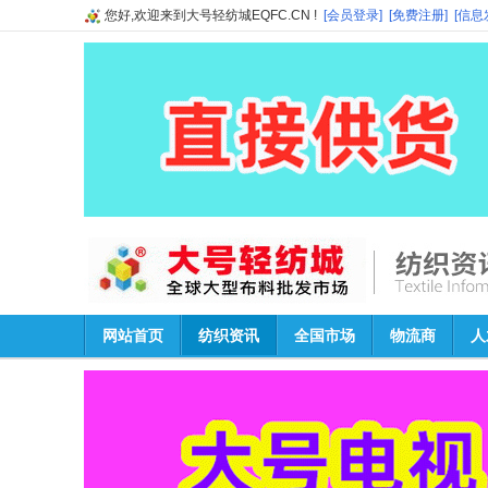
您好,欢迎来到大号轻纺城EQFC.CN !
[会员登录]
[免费注册]
[信息
网站首页
纺织资讯
全国市场
物流商
人