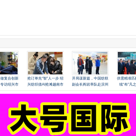
，做复合创新
抢订单先“智”人一步 绍
开局谋新篇，中国纺联
供需精准匹
—专访绍兴市
兴纺织借AI抢滩越南市
副会长阎岩率队赴滨州
续“布”凡
舍政伟纺织品
场
开展“绿色、健康”专题
届“中国（
总经理鲁正伟
调研
产业链供
会”圆