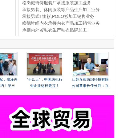
耐用拉杆，抗撞钛包角，
松岗戴琦诗服装厂承接服装加工业务
减震万向轮及T
承接男装、休闲服装等产品生产加工业务
承接男式T恤衫,POLO衫加工销售业务
峰德针织内衣承接内衣产品加工销售业务
承接内外贸毛衣生产毛衣贴牌加工
配，盛泽再
“十四五”，中国纺机行
江苏互帮纺织科技有限
之约！第三
业企业这样走过！
公司董事长任长邦：互
盛泽）服装
帮互助，打造国产莱赛
需对接订货
尔民族品牌
满收官