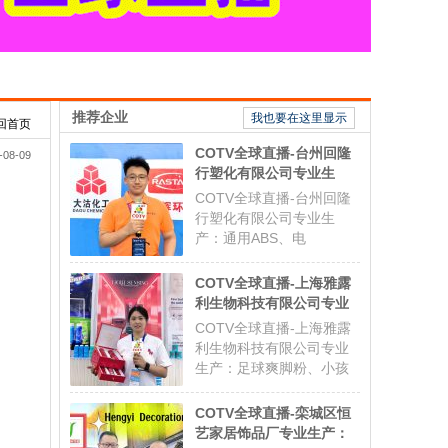
推荐企业
我也要在这里显示
回首页
COTV全球直播-台州回隆
-08-09
行塑化有限公司专业生
产：通用ABS、电镀
COTV全球直播-台州回隆
ABS、阻燃ABS、透明
行塑化有限公司专业生
ABS、耐热ABS、合金
产：通用ABS、电
ABS以及代理透、改苯
镀|ABS、阻燃ABS、透明
GPPS、HIPS系列等创新
ABS、耐热ABS、合金ABS
COTV全球直播-上海雅露
型塑料颗粒产品，欢迎大
以及代理透、改苯GPPS、
利生物科技有限公司专业
家光临！
HIPS系列等创新型塑料颗
生产：足球爽脚粉、小孩
COTV全球直播-上海雅露
粒产品，联系电话：
爽身粉、多肽蚕丝胶原植
利生物科技有限公司专业
18658627877、
萃精华水、多肽蜂蜜胶原
生产：足球爽脚粉、小孩
18268688688,
系列眼霜等系列美容健康
爽身粉、多肽蚕丝胶原植
产品，源头工厂，欢迎大
萃精华水、多肽蜂蜜胶原
COTV全球直播-栾城区恒
家光临！
系列眼霜等系列美容健康
艺家居饰品厂专业生产：