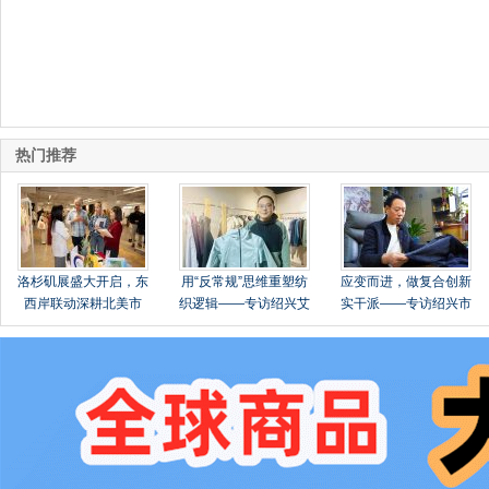
热门推荐
洛杉矶展盛大开启，东
用“反常规”思维重塑纺
应变而进，做复合创新
西岸联动深耕北美市
织逻辑——专访绍兴艾
实干派——专访绍兴市
场！
法纺织品有限公司总经
柯桥区华舍政伟纺织品
理张玉明
有限公司总经理鲁正伟