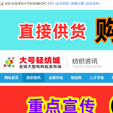
您好,欢迎来到大号轻纺城EQFC.CN !
[会员登录]
[免费注册]
[信息发布]
网站首页
纺织资讯
全国市场
物流商
人才市场