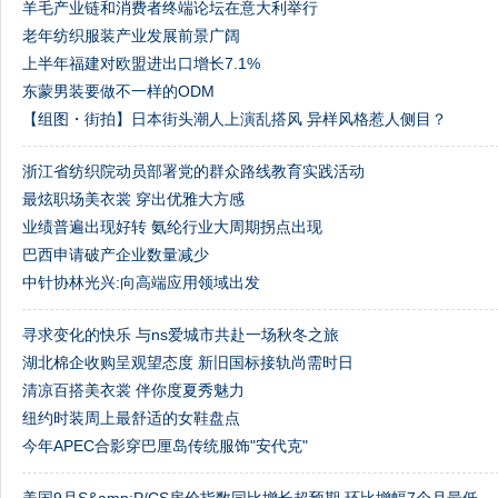
羊毛产业链和消费者终端论坛在意大利举行
老年纺织服装产业发展前景广阔
上半年福建对欧盟进出口增长7.1%
东蒙男装要做不一样的ODM
【组图・街拍】日本街头潮人上演乱搭风 异样风格惹人侧目？
浙江省纺织院动员部署党的群众路线教育实践活动
最炫职场美衣裳 穿出优雅大方感
业绩普遍出现好转 氨纶行业大周期拐点出现
巴西申请破产企业数量减少
中针协林光兴:向高端应用领域出发
寻求变化的快乐 与ns爱城市共赴一场秋冬之旅
湖北棉企收购呈观望态度 新旧国标接轨尚需时日
清凉百搭美衣裳 伴你度夏秀魅力
纽约时装周上最舒适的女鞋盘点
今年APEC合影穿巴厘岛传统服饰"安代克"