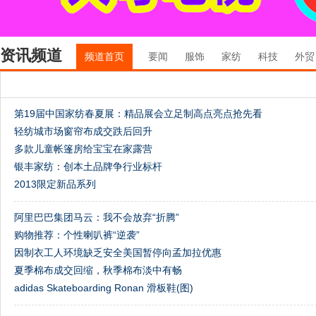
资讯频道
频道首页
要闻
服饰
家纺
科技
外贸
第19届中国家纺春夏展：精品展会立足制高点亮点抢先看
轻纺城市场窗帘布成交跌后回升
多款儿童帐篷房给宝宝在家露营
银丰家纺：创本土品牌争行业标杆
2013限定新品系列
阿里巴巴集团马云：我不会放弃“折腾”
购物推荐：个性喇叭裤“逆袭”
因制衣工人环境缺乏安全美国暂停向孟加拉优惠
夏季棉布成交回缩，秋季棉布淡中有畅
adidas Skateboarding Ronan 滑板鞋(图)