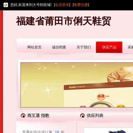
您好,欢迎来到大号轻纺城! [
会员登录
] [
免费注册
]
福建省莆田市俐天鞋贸
网站首页
诚信档案
关于我们
供应产品
采
商互通 指数
供应列表
普通会员(企业) | 第
18
年