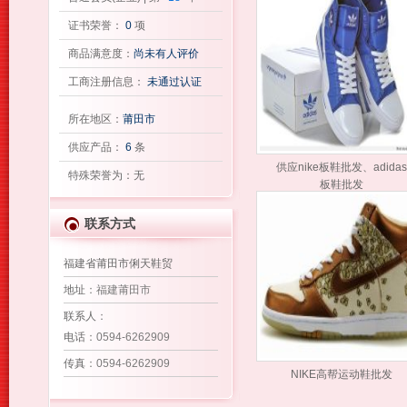
证书荣誉：
0
项
商品满意度：
尚未有人评价
工商注册信息：
未通过认证
所在地区：
莆田市
供应产品：
6
条
供应nike板鞋批发、adidas
特殊荣誉为：无
板鞋批发
联系方式
福建省莆田市俐天鞋贸
地址
：福建莆田市
联系人
：
电话
：0594-6262909
传真
：0594-6262909
NIKE高帮运动鞋批发