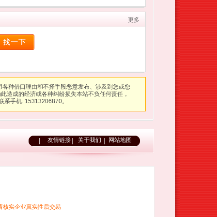
更多
用各种借口理由和不择手段恶意发布、涉及到您或您
为此造成的经济或各种纠纷损失本站不负任何责任，
系手机: 15313206870。
友情链接
关于我们
网站地图
请核实企业真实性后交易