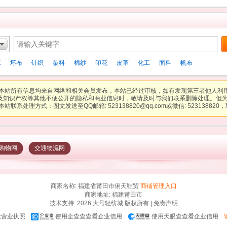
工
坯布
针织
染料
棉纱
印花
皮革
化工
面料
帆布
本站所有信息均来自网络和相关会员发布，本站已经过审核，如有发现第三者他人利
及知识产权等其他不便公开的隐私和商业信息时，敬请及时与我们联系删除处理。但
站联系处理方式：图文发送至QQ邮箱: 523138820@qq.com或微信: 523138820，联
购物网
交通物流网
商家名称: 福建省莆田市俐天鞋贸
商铺管理入口
商家地址: 福建莆田市
技术支持
: 2026
大号轻纺城
版权所有 |
免责声明
业营业执照
使用企查查查看企业信用
使用天眼查查看企业信用