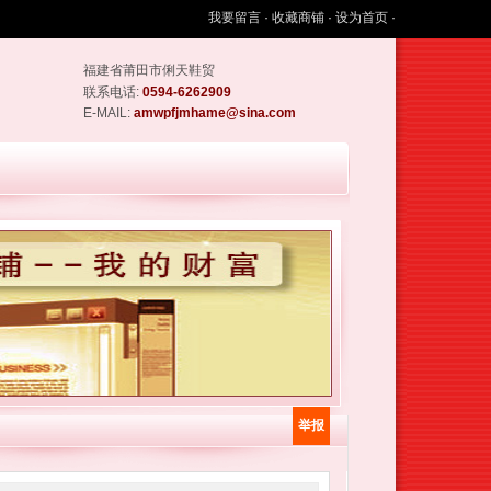
我要留言
·
收藏商铺
·
设为首页
·
福建省莆田市俐天鞋贸
联系电话:
0594-6262909
E-MAIL:
amwpfjmhame@sina.com
举报