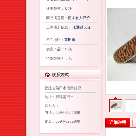
证书荣誉：
0
项
商品满意度：
尚未有人评价
工商注册信息：
未通过认证
所在地区：
莆田市
供应产品：
6
条
特殊荣誉为：无
联系方式
福建省莆田市俐天鞋贸
地址
：福建莆田市
联系人
：
电话
：0594-6262909
传真
：0594-6262909
详细说明