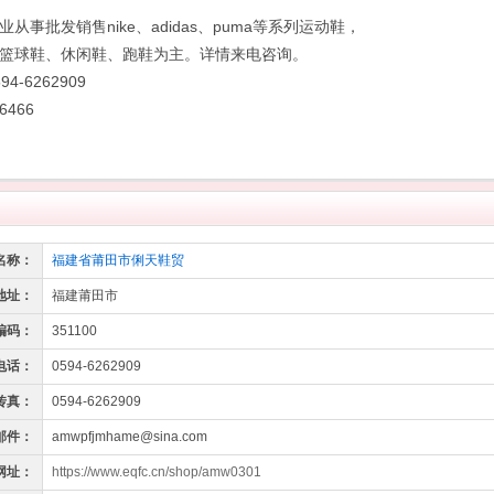
从事批发销售nike、adidas、puma等系列运动鞋，
篮球鞋、休闲鞋、跑鞋为主。详情来电咨询。
4-6262909
76466
名称：
福建省莆田市俐天鞋贸
地址：
福建莆田市
编码：
351100
电话：
0594-6262909
传真：
0594-6262909
邮件：
amwpfjmhame@sina.com
网址：
https://www.eqfc.cn/shop/amw0301