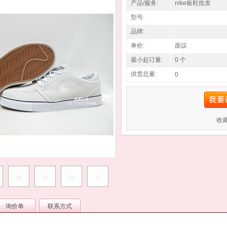
产品/服务:
nike板鞋批发
型号:
品牌:
单价:
面议
最小起订量:
0 个
供货总量:
0
收
询价单
联系方式