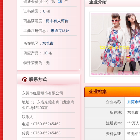
普通会员(企业) | 第
16
年
企业介绍
证书荣誉：
0
项
商品满意度：
尚未有人评价
工商注册信息：
未通过认证
所在地区：
东莞市
供应产品：
10
条
特殊荣誉为：无
联系方式
企业档案
东莞市红唇服饰有限公司
企业名称:
东莞市
地址
：广东省东莞市虎门龙泉商
业广场4F403室
所在地:
东莞市
联系人
：
注册资本:
***万
电话
：0769-85245462
传真
：0769-85245463
资料认证:
暂无相