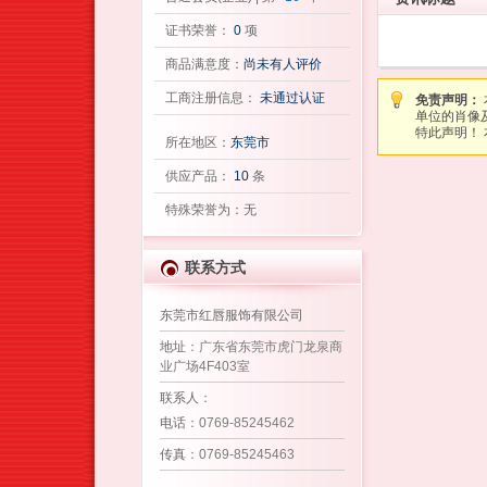
证书荣誉：
0
项
商品满意度：
尚未有人评价
工商注册信息：
未通过认证
免责声明：
单位的肖像
特此声明！ 本
所在地区：
东莞市
供应产品：
10
条
特殊荣誉为：无
联系方式
东莞市红唇服饰有限公司
地址
：广东省东莞市虎门龙泉商
业广场4F403室
联系人
：
电话
：0769-85245462
传真
：0769-85245463