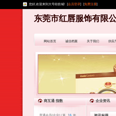
您好,欢迎来到大号轻纺城! [
会员登录
] [
免费注册
]
东莞市红唇服饰有限
网站首页
诚信档案
关于我们
供应
商互通 指数
企业资讯
普通会员(企业) | 第
16
年
资讯标题