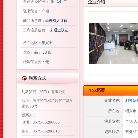
普通会员(企业) | 第
14
年
企业介绍
证书荣誉：
0
项
商品满意度：
尚未有人评价
工商注册信息：
未通过认证
所在地区：
绍兴市
供应产品：
58
条
特殊荣誉为：无
联系方式
企业档案
利敦贸易（绍兴）有限公司
企业名称:
利敦贸
地址
：浙江绍兴柯桥时代广场A
座1078号
所在地:
绍兴市
联系人
：
注册资本:
***万
电话
：0575-85288606
传真
：0575-85288616
资料认证:
暂无相