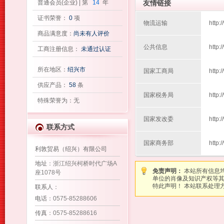
普通会员(企业) | 第
14
年
友情链接
证书荣誉：
0
项
物流运输
http:
商品满意度：
尚未有人评价
公共信息
http:
工商注册信息：
未通过认证
所在地区：
绍兴市
国家工商局
http:
供应产品：
58
条
国家税务局
http:
特殊荣誉为：无
国家发改委
http:
联系方式
国家商务部
http:
利敦贸易（绍兴）有限公司
地址
：浙江绍兴柯桥时代广场A
免责声明：
本站所有信息
座1078号
单位的肖像及知识产权等
特此声明！ 本站联系处理方式：图
联系人
：
电话
：0575-85288606
传真
：0575-85288616