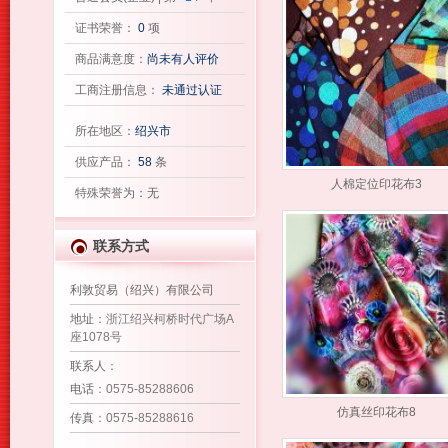
证书荣誉：
0
项
商品满意度：
尚未有人评价
工商注册信息：
未通过认证
所在地区：
绍兴市
供应产品：
58
条
人棉定位印花布3
特殊荣誉为：无
联系方式
利敦贸易（绍兴）有限公司
地址
：浙江绍兴柯桥时代广场A
座1078号
联系人
：
电话
：0575-85288606
仿真丝印花布8
传真
：0575-85288616