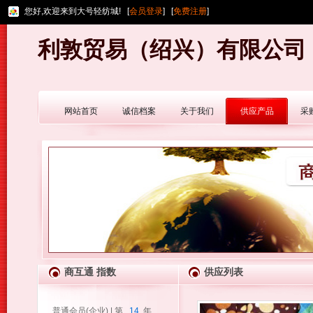
您好,欢迎来到大号轻纺城! [
会员登录
] [
免费注册
]
利敦贸易（绍兴）有限公司
网站首页
诚信档案
关于我们
供应产品
采
商互通 指数
供应列表
普通会员(企业) | 第
14
年