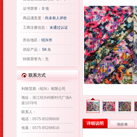
证书荣誉：
0
项
商品满意度：
尚未有人评价
工商注册信息：
未通过认证
所在地区：
绍兴市
供应产品：
58
条
特殊荣誉为：无
联系方式
利敦贸易（绍兴）有限公司
地址
：浙江绍兴柯桥时代广场A
座1078号
联系人
：
电话
：0575-85288606
详细说明
询价单
传真
：0575-85288616