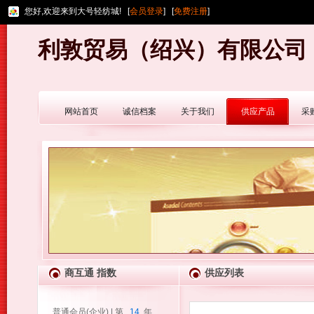
您好,欢迎来到大号轻纺城! [
会员登录
] [
免费注册
]
利敦贸易（绍兴）有限公司
网站首页
诚信档案
关于我们
供应产品
采
商互通 指数
供应列表
普通会员(企业) | 第
14
年