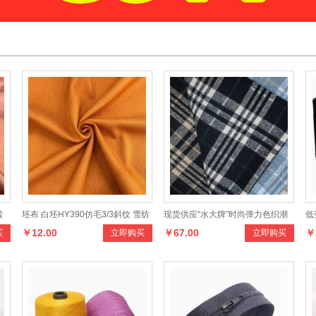
再
生
棉
纱
棉线涤棉手套纱编织耐用
色
织
手
现
货
供
应“
水大牌”TR时尚精灵条系
列
面
料
品
，
设
计
新
颖
，
款
样
，
手
感
柔
和
，
适
合
制
作
各
种
男
时
新
服
立即购买
立即购买
式多
￥38.00
￥8.85
织
产
女
装