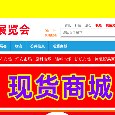
资讯
行情
展会
视频
视频资
DM广告
视频报道
展会
物流
公共信息
现货商城
布市场
坯布市场
原料市场
辅料市场
纺机市场
跨境贸易区