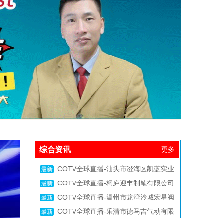
综合资讯
更多
COTV全球直播-徐州孟扬电动车科技有
最新
限公司专业生产：“力晶”箱体人力三轮车改装
COTV全球直播-杭州沐阳户外用品有限
最新
电机专利产品及太阳能充电器、充电板等产
公司专业生产：家庭露营帐篷、专业探险帐
COTV全球直播-临沂市兰山区超越清洁
最新
品；设计创新、款式多样，欢迎全球新老客
篷、营地帐篷、酒店帐篷、儿童及宠物帐篷
用品厂专业生产：竹纤维抹布、百洁布+清洁
COTV全球直播-揭阳市榕城区三个仔餐
最新