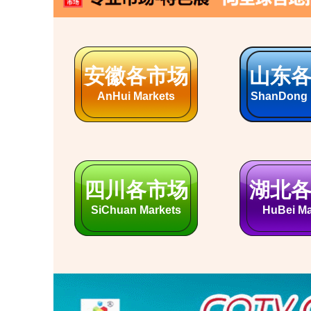
南康家具展
义乌
Nankang Furniture
Yiwu Small C
杭州各市场
柯桥
HangZhou Markets
Keqiao T