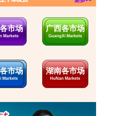
镇灯具展
常熟服装城
hen Lamps
Changshu Clothing
通床品展
宜兴紫砂壶
ng Bedding
Yixing Clay Teapot