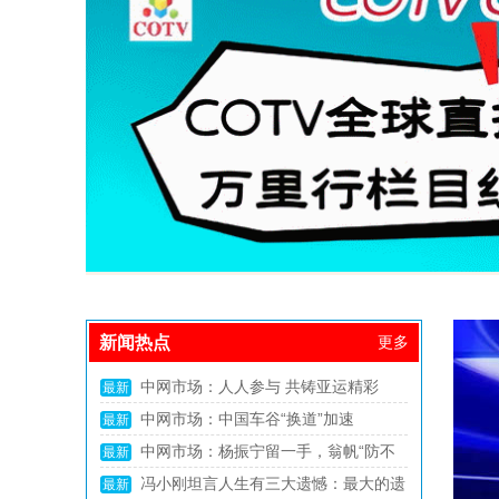
新闻热点
更多
COTV全球直播：安徽怀宁：“小”创新
最新
撬动“大”产业崛起
中共中央、国务院：健全农业转移人口
最新
市民化机制，全面取消在就业地参保户籍限
中国饭碗里装了更多中国粮 2024年我
最新
制
国粮食产量首次突破1.4万亿斤
我使馆提醒：来泰中国公民警惕“高薪
最新