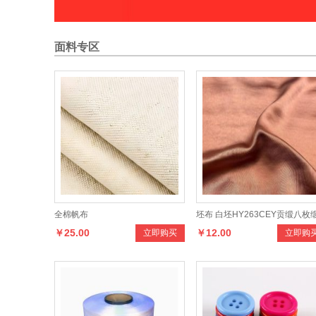
面料专区
现
货
供
应“
水大牌”时尚弹力色织潮
格
列
产
品
，
款
式
多
样
，
手
和
，
适
合
制
作
男
女
时
新
服
号
金
属
拉
链开尾白金银牙铜拉链
毛
衣
运
动
棉
服
卫
衣
外
套
门
襟
立即购买
立即购买
5
拉链
感柔
￥67.00
￥5.80
系
装