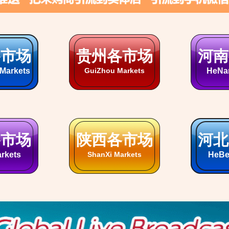
小商品
乐从家具展
古
Lecong Furniture
GuZ
ommodities
轻纺展
海宁家纺展
南
extile
Haining Home Textile
Nanto