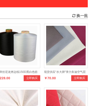
换一批
树
脂
彩
色
纽扣黑白色圆形四眼大圆
边
钮
扣
大
衣
风
衣
毛
衣
外
套
扣
人
工
无
张
力全自动针梭两用纺织智
能
无
人
视
觉
电
脑
验
布
机
卷
布
立即购买
立即购买
子
机
￥518000.00
￥0.10