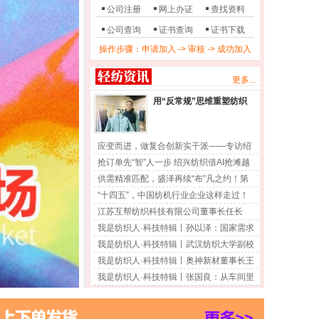
公司注册
网上办证
查找资料
公司查询
证书查询
证书下载
操作步骤：申请加入 -> 审核 -> 成功加入
更多...
用“反常规”思维重塑纺织
逻辑——专访绍兴艾法纺
织品有限公司总经理张玉
明
应变而进，做复合创新实干派——专访绍
兴市柯桥区华舍政伟纺织品有限公司总经
抢订单先“智”人一步 绍兴纺织借AI抢滩越
理鲁正伟
南市场
供需精准匹配，盛泽再续“布”凡之约！第
三届“中国（盛泽）服装产业链供需对接订
“十四五”，中国纺机行业企业这样走过！
货会”圆满收官
江苏互帮纺织科技有限公司董事长任长
邦：互帮互助，打造国产莱赛尔民族品牌
我是纺织人·科技特辑丨孙以泽：国家需求
是科技创新指挥棒
我是纺织人·科技特辑丨武汉纺织大学副校
长王栋：做纤维世界的追光者
我是纺织人·科技特辑丨奥神新材董事长王
士华：37年潜心坚守，只为一根“黄金丝”
我是纺织人·科技特辑丨张国良：从车间里
！
走出来的科学家