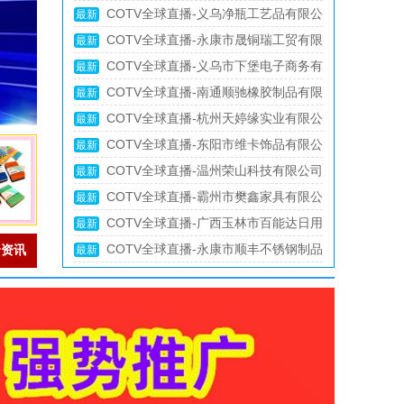
户前来洽谈采购！欢迎大家光临！
等多功能户外帐篷系列产品；设计创新、匠
球、清洁海绵块、擦车巾、元宝巾+清洁球、
具厂专业生产不锈钢饭叉、汤勺、咖啡勺，
COTV全球直播-台州回隆行塑化有限公
最新
心制造、款式多样，源头工厂，欢迎大家光
刷洗块、清洁抺布等清洁用品，欢迎大家光
酒店餐饮套具、不锈钢西餐套具、伴手礼等
司专业生产：通用ABS、电镀ABS、阻燃
COTV全球直播-开平市艾美洁卫浴有限
最新
临！
临！
餐具用品，设计时尚、制造精良、款式多
ABS、透明ABS、耐热ABS、合金ABS以及代
公司专业生产SUS304不锈钢水龙头、不锈钢
COTV全球直播-迪先箱包（广州）有限
最新
样，现货供应并承接国内外订单，欢迎大家
理透、改苯GPPS、HIPS系列等创新型塑料
花洒、不锈钢浴缸水龙头花洒、厨房面盆龙
责任公司专业生产公文包、手袋、双肩背
COTV全球直播-海盐精斌五金制品有限
最新
光临！
颗粒产品，欢迎大家光临！
头、抽拉水龙头、过滤净水龙头以及洗脸盆
包、收纳包、斜挎包、文件夹、汽车资料包
公司专业生产：十字冲模、钻尾模、成形模
COTV全球直播-上海雅露利生物科技有
最新
等系列洁具产品、源头工厂，欢迎大家光
等各种款式箱包产品，欢迎大家光临！
具、尖尾牙板、机械牙板等金属热处理与表
限公司专业生产：足球爽脚粉、小孩爽身
COTV全球直播-陕西致钛行远科技有限
最新
临！
面氮化处理系列产品，设计创新、匠心制
粉、多肽蚕丝胶原植萃精华水、多肽蜂蜜胶
公司专业生产航空钛高端商务拉杆箱、钛文
COTV全球直播-永康钛宇宙电子商务商
最新
造、款式多样，源头工厂，欢迎大家光临！
原系列眼霜等系列美容健康产品，源头工
创产品、钛茶具及钛户外用品等全系列钛民
行专业经营生产：钛餐具钛杯、厨具、钛户
COTV全球直播-鹿邑县欧曼资化妆用具
最新
厂，欢迎大家光临！
用产品，其中拉杆箱釆用航空级高科技钛材
外用品等钛材系列产品，源头工厂，现货供
有限公司专业生产各种化妆刷、美妆刷，潮
COTV全球直播-栾城区恒艺家居饰品厂
最新
及钛铆钉及箱饰功能，欢迎大家光临！
应，欢迎大家光临！
流多款睫毛，成人牙刷、儿童牙刷等产品，
专业生产：皮雕画、砂岩画、珍珠画、组合
COTV全球直播-义乌市安伟机械科技有
最新
源头工厂，欢迎大家光临！
画、法式中古风装饰画等工艺饰品，源头工
限公司、义乌市宏升五金机械商行专业生产
厂，欢迎大家光临！
相框机械、相框配件；各种压花轮、模具、
烫金轮、热转印膜及工艺饰品等产品，源头
工厂，欢迎大家光临！