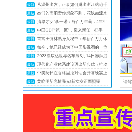
招聘”陷阱
“抢”字头专列开出！正以最快速度将物
最新
资送往灾区
商务部召开“修好三门课 改革当先锋”年
最新
轻干部教育引领工作推进会
总书记的人民情怀｜“抓任何工作，给
最新
群众办任何事情，都要实事求是”
COTV全球直播-女装面料网关于诚邀女
最新
装面料商家，共赴大数据与人工智能之旅
两岸何时会启动协商？民进党当局已经
最新
表态，赖清德或弃卒保车
真让王健林说中了？2024年起，楼市
最新
或将超乎预料，3个原因很真实
宇宙一切已被安排好？爱因斯坦为何信
最新
神学？杨振宁为何信造物者？
《天道》你是什么人，就会走到什么位
最新
置，谁都逃不掉
36氪独家｜大众与地平线合资公司新进
最新
展：调入上百人，CTO黄畅坐镇
中网市场：杭州第19届亚运会 浙江省
最新
杭州市举办的第19届亚洲夏季运动会