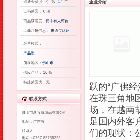
普通会员(企业) | 第
17
年
企业介绍
证书荣誉：
0
项
商品满意度：
尚未有人评价
工商注册信息：
未通过认证
经营模式：
产品型
所在地区：
佛山市
供应产品：
10
条
特殊荣誉为：无
跃的“广佛
在珠三角地
联系方式
场，在越南
佛山市新宜纺织品有限公司
足国内外客
地址
：广东省
们的现状：
联系人
：
电话
：0757-85755228