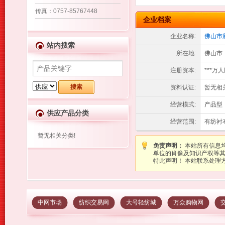
传真
：0757-85767448
企业档案
企业名称:
佛山市
站内搜索
所在地:
佛山市
注册资本:
***万
资料认证:
暂无相
经营模式:
产品型
供应产品分类
经营范围:
有纺衬
暂无相关分类!
免责声明：
本站所有信息
单位的肖像及知识产权等
特此声明！ 本站联系处理方式：图
中网市场
纺织交易网
大号轻纺城
万众购物网