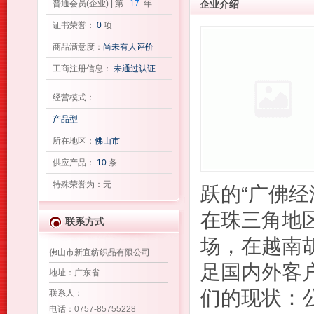
普通会员(企业) | 第
17
年
企业介绍
证书荣誉：
0
项
商品满意度：
尚未有人评价
工商注册信息：
未通过认证
经营模式：
产品型
所在地区：
佛山市
供应产品：
10
条
特殊荣誉为：无
跃的“广佛
在珠三角地
联系方式
场，在越南
佛山市新宜纺织品有限公司
足国内外客
地址
：广东省
们的现状：
联系人
：
电话
：0757-85755228