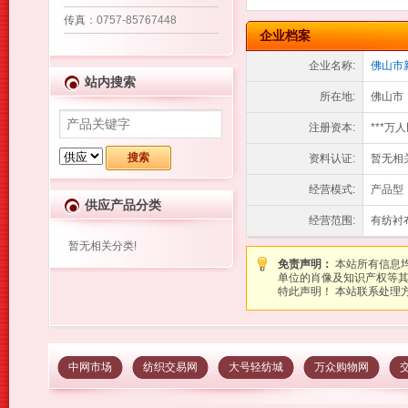
传真
：0757-85767448
企业档案
企业名称:
佛山市
站内搜索
所在地:
佛山市
注册资本:
***万
资料认证:
暂无相
经营模式:
产品型
供应产品分类
经营范围:
有纺衬
暂无相关分类!
免责声明：
本站所有信息
单位的肖像及知识产权等
特此声明！ 本站联系处理方式：图
中网市场
纺织交易网
大号轻纺城
万众购物网