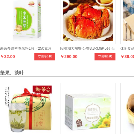
果蔬多维营养米粉1段（250克盒
阳澄湖大闸蟹 公蟹3.3-3.0两5只 母
休闲食品
￥32.00
￥290.00
￥39.0
立即购买
立即购买
装）
蟹2.3-2.0两5只
坚果、茶叶