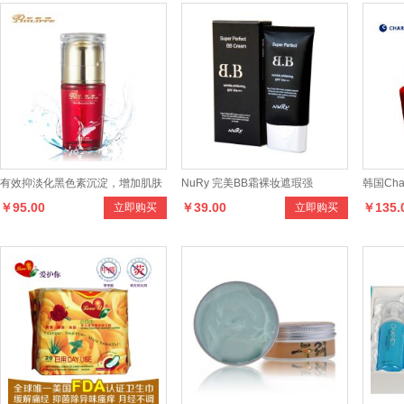
有效抑淡化黑色素沉淀，增加肌肤
NuRy 完美BB霜裸妆遮瑕强
韩国Ch
￥95.00
￥39.00
￥135.
立即购买
立即购买
亮白与弹性
调理霜 