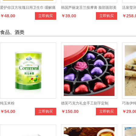
爱护你汉方玫瑰日用卫生巾 缓解痛
韩国芦丽龙舌兰按摩膏 脸部面部美
活泉莹
￥48.00
￥39.00
￥258.
立即购买
立即购买
经台湾进口★无荧光剂★无甲醛
白按摩膏身体按摩霜
食品、酒类
纯玉米粉
德芙巧克力礼盒手工刻字定制
巧洛伊
￥54.00
￥150.00
￥29.0
立即购买
立即购买
干办公