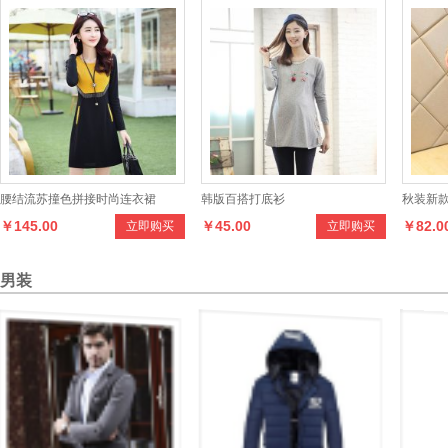
腰结流苏撞色拼接时尚连衣裙
韩版百搭打底衫
秋装新款
￥145.00
￥45.00
￥82.0
立即购买
立即购买
笔裤女牛
男装