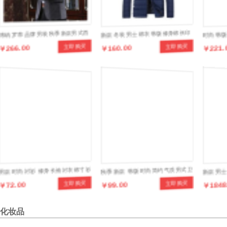
博纳罗蒂品牌男装秋季新款男式西
新款冬装男士棉衣韩版修身棉袄印
时尚韩
￥266.00
￥160.00
￥221.
立即购买
立即购买
服商务休闲拼色西装实体
花时尚羽绒棉服潮流青年外套
男款时尚衬衫 修身长袖衬衣棉寸衫
秋季新款 韩版时尚简约气质男式卫
新款男
￥72.00
￥99.00
￥1848
立即购买
立即购买
衣 全棉质修身卫衣
克修身
化妆品