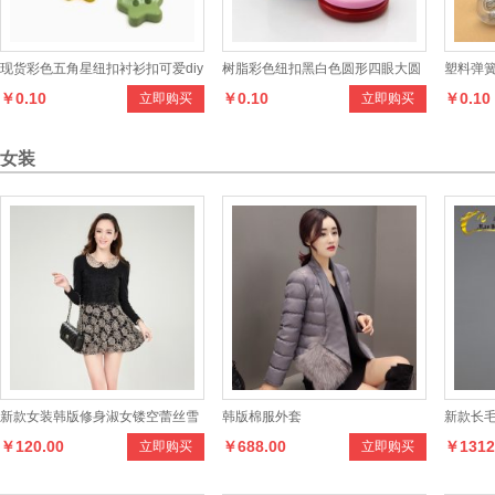
现货彩色五角星纽扣衬衫扣可爱diy
树脂彩色纽扣黑白色圆形四眼大圆
塑料弹
￥0.10
￥0.10
￥0.10
立即购买
立即购买
外套开衫毛衣童装塑料有眼扣子
边钮扣大衣风衣毛衣外套扣子
收紧扣
女装
新款女装韩版修身淑女镂空蕾丝雪
韩版棉服外套
新款长毛
￥120.00
￥688.00
￥1312
立即购买
立即购买
纺公主连衣裙
圆领中