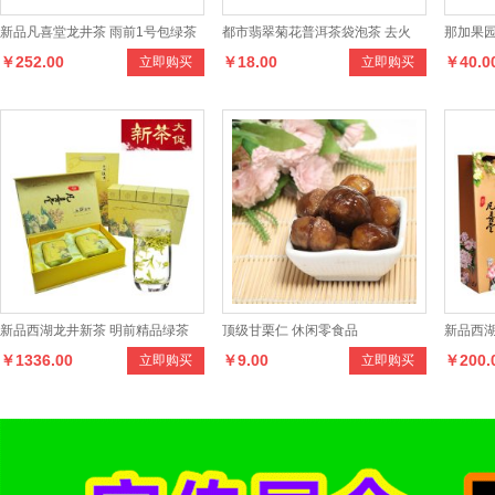
新品凡喜堂龙井茶 雨前1号包绿茶
都市翡翠菊花普洱茶袋泡茶 去火
那加果园
￥252.00
￥18.00
￥40.0
立即购买
立即购买
250克传统纸包茶叶
刮油 清脂 2g*20
核桃 长
新品西湖龙井新茶 明前精品绿茶
顶级甘栗仁 休闲零食品
新品西
￥1336.00
￥9.00
￥200.
立即购买
立即购买
150克礼盒装茶叶
250克