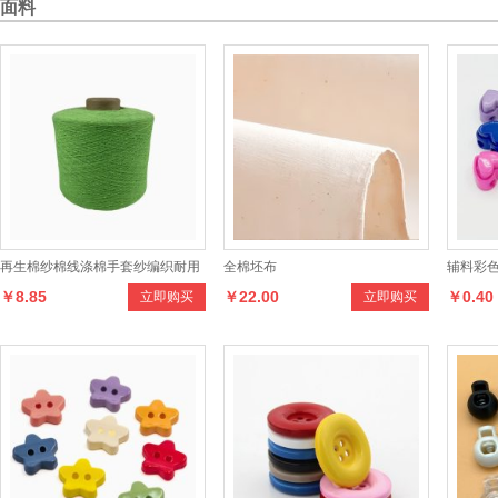
面料
再生棉纱棉线涤棉手套纱编织耐用
全棉坯布
辅料彩
￥8.85
￥22.00
￥0.40
立即购买
立即购买
色织手织
簧扣猪