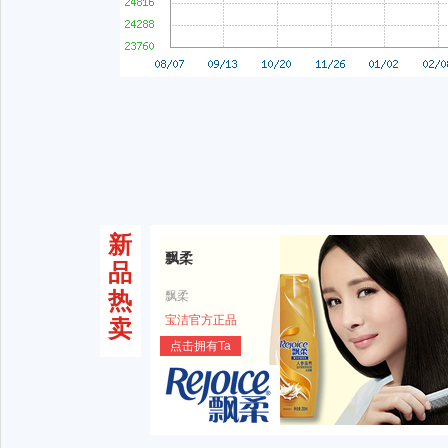
新
飘柔
品
热
飘柔
宝洁官方正品
卖
点击拥有Ta