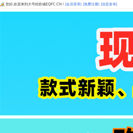
您好,欢迎来到大号轻纺城EQFC.CN !
[会员登录]
[免费注册]
[信息发布]