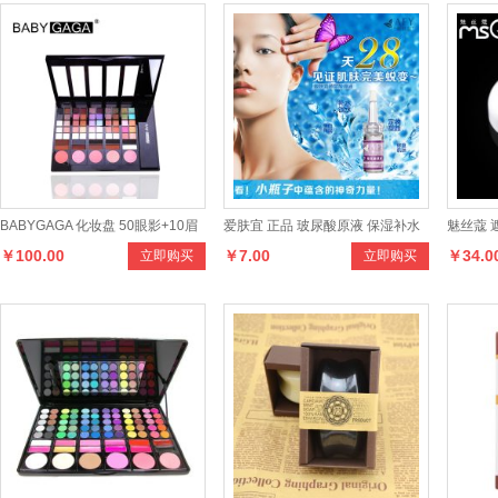
BABYGAGA 化妆盘 50眼影+10眉
爱肤宜 正品 玻尿酸原液 保湿补水
魅丝蔻 
￥100.00
￥7.00
￥34.0
立即购买
立即购买
粉+5腮红
美白祛斑精华液 安瓶新娘定妆液
膏 化妆