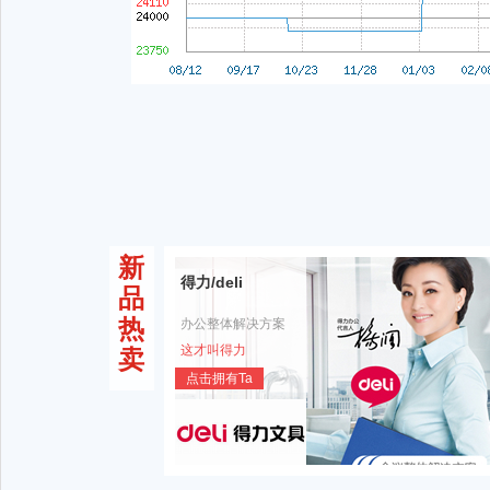
新
得力/deli
品
热
办公整体解决方案
这才叫得力
卖
点击拥有Ta