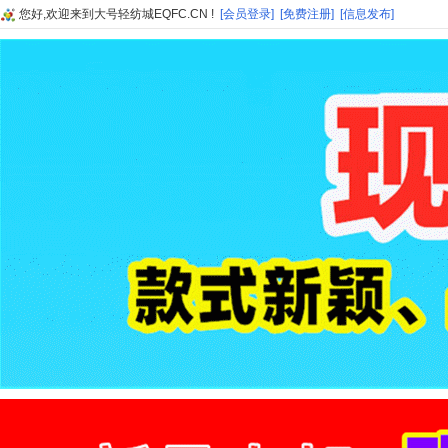
您好,欢迎来到大号轻纺城EQFC.CN !
[会员登录]
[免费注册]
[信息发布]