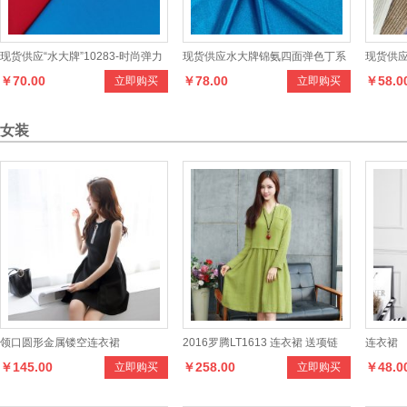
现货供应“水大牌”10283-时尚弹力
现货供应水大牌锦氨四面弹色丁系
现货供应
￥70.00
￥78.00
￥58.0
立即购买
立即购买
雅格系列面料产品，设计新颖，款
列产品，设计时尚，做工讲究，款
灯芯条
式多样，手感柔和，适合制作各种
式多样，穿着舒适，健康环保
和，适
女装
男女时新服装
领口圆形金属镂空连衣裙
2016罗腾LT1613 连衣裙 送项链
连衣裙
￥145.00
￥258.00
￥48.0
立即购买
立即购买