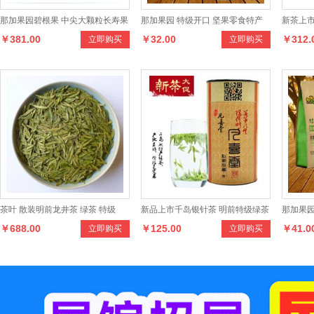
那加果园碧根果 中尖大颗粒长寿果
那加果园 特级开口 坚果零食特产
新茶上市
￥381.00
￥32.00
￥312.
立即购买
立即购买
10斤/箱
野生东北红松子
克传统
茶叶 散装明前龙井茶 绿茶 特级
新品上市千岛银针茶 明前特级绿茶
那加果园
￥688.00
￥125.00
￥41.0
立即购买
立即购买
500克
100克罐装正品茶叶
产 送开