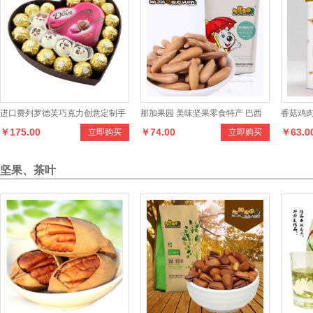
进口费列罗德芙巧克力创意定制手
那加果园 美味坚果零食特产 巴西
香菇鸡肉
￥175.00
￥74.00
￥63.0
立即购买
立即购买
工刻字diy巧克力礼盒表白生日礼
松子 精选特级松子 238克
物
坚果、茶叶