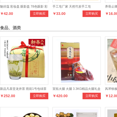
魅丝蔻 彩妆盘 眼影盘 78色眼影 彩
手工皂厂家 天然竹炭手工皂
养骨止
￥42.00
￥33.00
￥16.0
立即购买
立即购买
妆
食品、酒类
新品凡喜堂龙井茶 雨前1号包绿茶
宣拓火腿 火腿 3.3KG精品火腿礼盒
风琴铁板
￥252.00
￥420.00
￥12.0
立即购买
立即购买
250克传统纸包茶叶
宣威火腿 云南特产