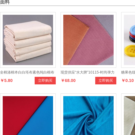
面料
全棉涤棉本白白坯布素色纯白棉布
现货供应“水大牌”10115-时尚弹力
糖果色
￥5.80
￥68.00
￥0.10
立即购买
立即购买
服装立体裁剪打版原型布手工扎染
单条欧面绒系列产品,，款式多样，
纽扣彩
手感柔和，适合制作各种男女时新
服装