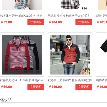
韩版休闲男士短袖POLO衫小清新
男式短袖衬衫 棉麻格子短袖衬衫
新款 男
￥72.00
￥104.00
￥101.
立即购买
立即购买
条纹男式T恤
男
衬衫领时尚POLO 韩版长袖男polo
秋冬男士立领棉衣 韩版修身爆款棉
纯棉圆领
￥56.00
￥149.00
￥19.0
立即购买
立即购买
衫
外套时尚纯色百搭新款棉服
物短袖T
化妆品