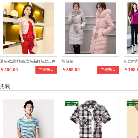
夏装欧洲站韩版女装品牌新款三件
羽绒服
新款时
￥200.00
￥399.00
￥198.
立即购买
立即购买
套裤套装
男装