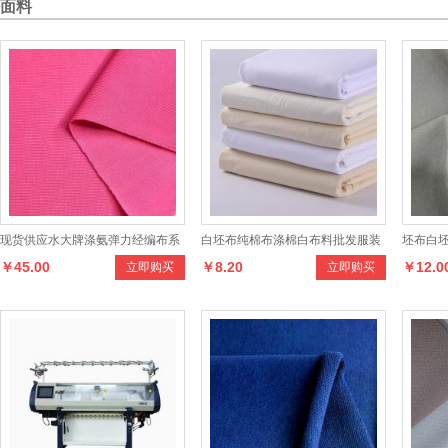
面料
现货供应水大牌涤氨弹力经编布系
白坯布纯棉布涤棉白布料批发服装
坯布白坯
￥45.00
￥8.20
￥12.0
立即购买
立即购买
列产品，设计时尚，做工讲究，款
设计立裁白胚布漂白扎染白布画布
丝面料C
式多样，穿着舒适，健康环保