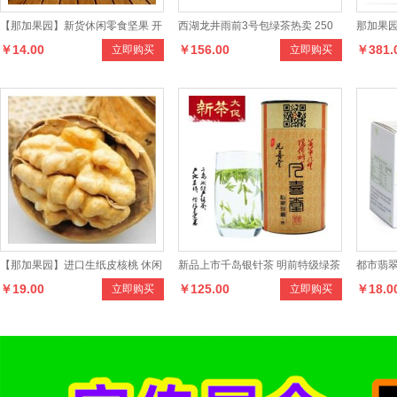
【那加果园】新货休闲零食坚果 开
西湖龙井雨前3号包绿茶热卖 250
那加果园
￥14.00
￥156.00
￥381.
立即购买
立即购买
口小白杏核238克奶油小银杏
克传统纸包精品茶叶
10斤/箱
【那加果园】进口生纸皮核桃 休闲
新品上市千岛银针茶 明前特级绿茶
都市翡翠
￥19.00
￥125.00
￥18.0
立即购买
立即购买
干果炒货零食带壳大核桃
100克罐装正品茶叶
刮油 清脂