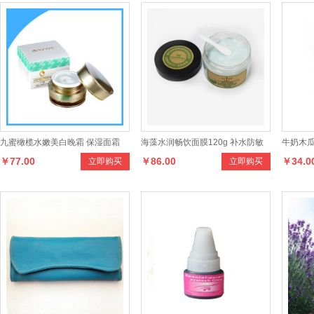
九蜜橄榄水嫩美白晚霜 保湿面霜
海藻水润畅饮面膜120g 补水防敏
牛奶木
￥77.00
￥86.00
￥34.0
立即购买
立即购买
润肤面霜
消除暗疮及红肿