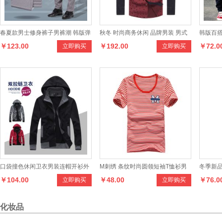
春夏款男士修身裤子男裤潮 韩版弹
秋冬 时尚商务休闲 品牌男装 男式
韩版百搭
￥123.00
￥192.00
￥72.0
立即购买
立即购买
力男式休闲裤男
衬衣修身长袖衬衫男 男装
绣花潮
口袋撞色休闲卫衣男装连帽开衫外
M刺绣 条纹时尚圆领短袖T恤衫男
冬季新
￥104.00
￥48.00
￥76.0
立即购买
立即购买
套
式休闲tee
裤长裤
化妆品