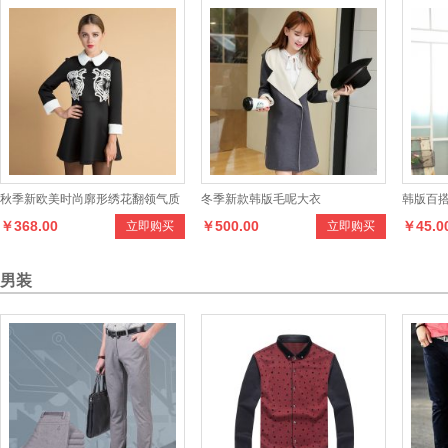
秋季新欧美时尚廓形绣花翻领气质
冬季新款韩版毛呢大衣
韩版百
￥368.00
￥500.00
￥45.0
立即购买
立即购买
连衣裙
男装