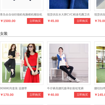
青岛全自动织领机电脑横机螺纹机
现货供应水大牌CVC棉涤毛圈卫衣
现货供应
￥1500.00
￥45.00
￥70.0
立即购买
立即购买
双机头织领机提花单系统织领机
面料，选用优质原料环保染色，色
系列面
泽多样，也可来样定制
手感柔
女装
9098时尚套装 送腰带
牛仔裤高腰托腹孕妇装铅笔裤
腰结扣
￥170.00
￥40.00
￥145.
立即购买
立即购买