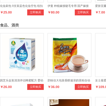
化妆刷包 9支装蓝色化妆空包 纽扣
伊曼 种植嫁接睫毛专用 国产嫁接
爱肤宜薰
￥25.00
￥80.00
￥7.00
立即购买
立即购买
PU双层皮料包
胶水
痘疤除疤
食品、酒类
因芝乐盒装清清伴侣蜂蜜配方 婴幼
韵味佳大包装香醇速溶奶茶粉自动
女士最爱
￥26.00
￥36.00
￥109.
立即购买
立即购买
儿清火宝
咖啡机餐饮店专用
堡 - 