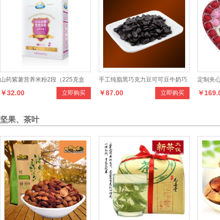
山药紫薯营养米粉2段（225克盒
手工纯脂黑巧克力豆可可豆牛奶巧
定制夹心
￥32.00
￥87.00
￥169.
立即购买
立即购买
装）
克力袋装儿童休闲零食
日礼物
坚果、茶叶