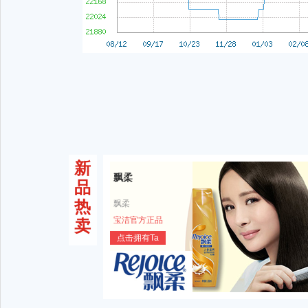
新
飘柔
品
热
飘柔
宝洁官方正品
卖
点击拥有Ta