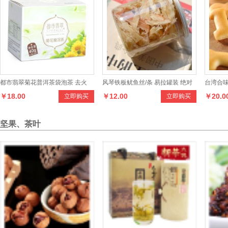
都市翡翠菊花普洱茶袋泡茶 去火
风琴铁板鱿鱼丝/条 易拉罐装 绝对
台湾合味
￥18.00
￥12.00
￥20.0
立即购买
立即购买
刮油 清脂 2g*20
美味
零食
坚果、茶叶