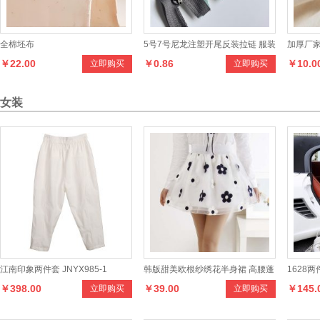
全棉坯布
5号7号尼龙注塑开尾反装拉链 服装
加厚厂
￥22.00
￥0.86
￥10.0
立即购买
立即购买
外套防晒服拉链 拉链
胚素色
女装
江南印象两件套 JNYX985-1
韩版甜美欧根纱绣花半身裙 高腰蓬
1628
￥398.00
￥39.00
￥145.
立即购买
立即购买
蓬裙短裙