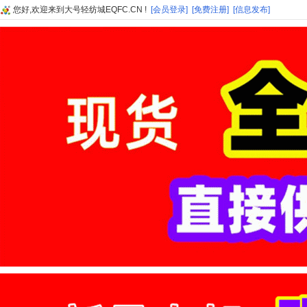
您好,欢迎来到大号轻纺城EQFC.CN !
[会员登录]
[免费注册]
[信息发布]