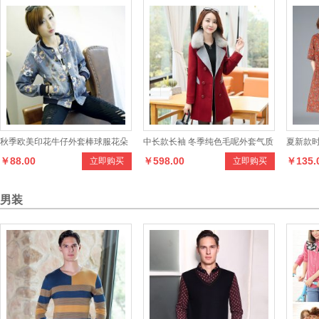
秋季欧美印花牛仔外套棒球服花朵
中长款长袖 冬季纯色毛呢外套气质
夏新款
￥88.00
￥598.00
￥135.
立即购买
立即购买
印花女夹克休闲短外套长袖
时尚潮流
男装