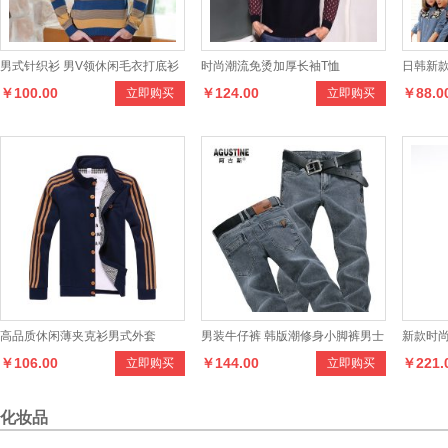
男式针织衫 男V领休闲毛衣打底衫
时尚潮流免烫加厚长袖T恤
日韩新
￥100.00
￥124.00
￥88.0
立即购买
立即购买
针织衫男 男装秋装针织衫
侣装小
高品质休闲薄夹克衫男式外套
男装牛仔裤 韩版潮修身小脚裤男士
新款时
￥106.00
￥144.00
￥221.
立即购买
立即购买
弹力小脚牛仔裤
厚款
化妆品