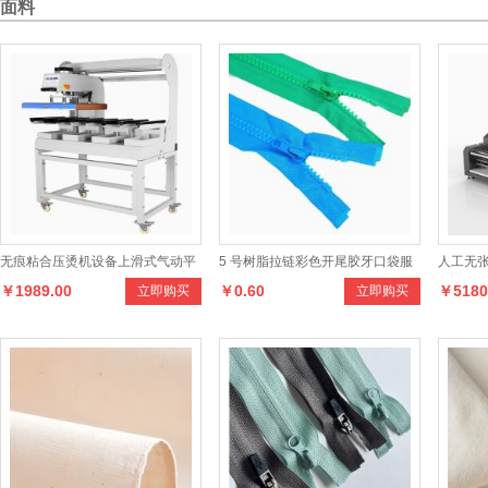
面料
无痕粘合压烫机设备上滑式气动平
5 号树脂拉链彩色开尾胶牙口袋服
人工无
￥1989.00
￥0.60
￥5180
立即购买
立即购买
板双工位侧骨机果冻内衣裤粘合机
装棉服辅料条装开尾拉链
能无人