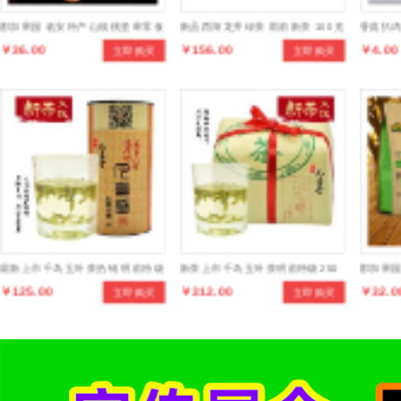
那加果园 临安特产山核桃坚果零食
新品西湖龙井绿茶 雨前新茶 100克
香菇扒鸡
￥36.00
￥156.00
￥4.00
立即购买
立即购买
手剥小核桃食品
百年珍稀老茶树罐装茶叶
独立包
最新上市千岛玉叶茶热销 明前特级
新茶上市千岛玉叶茶明前特级250
那加果园
￥125.00
￥312.00
￥32.0
立即购买
立即购买
100克绿茶 罐装茶叶
克传统纸包绿茶茶叶
野生东