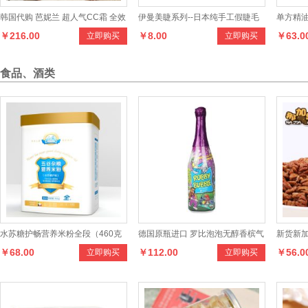
韩国代购 芭妮兰 超人气CC霜 全效
伊曼美睫系列--日本纯手工假睫毛
单方精油
￥216.00
￥8.00
￥63.0
立即购买
立即购买
裸妆
313#
食品、酒类
水苏糖护畅营养米粉全段（460克
德国原瓶进口 罗比泡泡无醇香槟气
新货新加
￥68.00
￥112.00
￥56.0
立即购买
立即购买
罐装）
泡酒浆果味 750ml
生小核桃仁