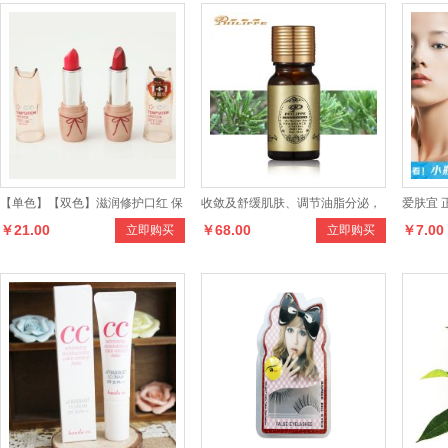
【单色】【双色】滋润修护口红 保
收敛及舒缓肌肤、调节油脂分泌，
爱肤宜 
￥21.00
￥68.00
￥7.00
立即购买
立即购买
湿修复润唇膏唇蜜唇彩
提升血液循环力
美白祛斑