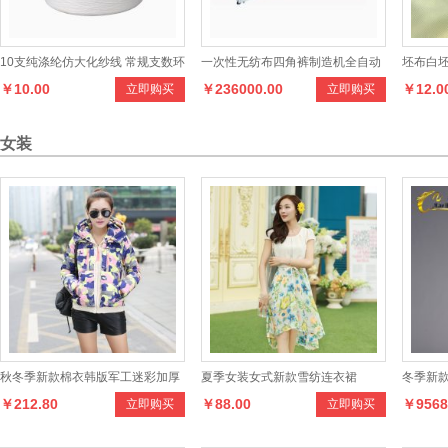
10支纯涤纶仿大化纱线 常规支数环
一次性无纺布四角裤制造机全自动
坯布白坯
￥10.00
￥236000.00
￥12.0
立即购买
立即购买
锭纺单股工业织造涤纶纱原料
平角裤成型机足浴桑拿裤制造机器
料 仿真
女装
秋冬季新款棉衣韩版军工迷彩加厚
夏季女装女式新款雪纺连衣裙
冬季新
￥212.80
￥88.00
￥9568
立即购买
立即购买
外套短款羽绒服
合体防