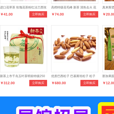
进口花草茶 玫瑰花茶粉红法兰西玫
高档特级花毛峰 新茶 清热去火 花
真来斯坚
￥41.00
￥74.00
￥20.0
立即购买
立即购买
瑰罐装茶叶
毛峰
绿色食
新茶上市千岛玉叶茶明前特级250
优质巴西松子 巴基斯坦松子 松子
那加果
￥312.00
￥680.00
￥12.0
立即购买
立即购买
克传统纸包绿茶茶叶
坚果特产5斤装
口杏仁 