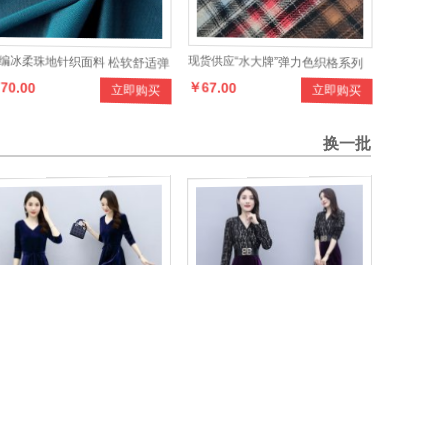
编冰柔珠地针织面料 松软舒适弹
现货供应“水大牌”弹力色织格系列
70.00
￥67.00
立即购买
立即购买
透气春夏运动衫衬衫染色布料
面料，设计新颖，款式多样，手感
柔和，适合制作各种男女时新服装
换一批
款时尚修身V领 金丝绒腰节抽绳
春装新款时尚连衣裙
160.00
￥175.00
立即购买
立即购买
衣裙