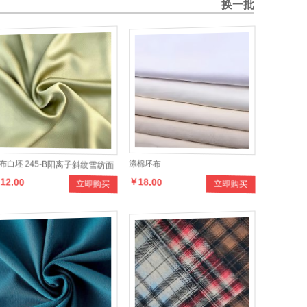
换一批
布白坯 245-B阳离子斜纹雪纺面
涤棉坯布
12.00
￥18.00
立即购买
立即购买
 仿真丝时装面料