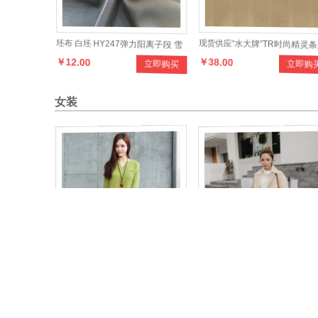
坯布 白坯 HY247弹力阳离子段 雪
现货供应“水大牌”TR时尚精灵条
￥12.00
￥38.00
立即购买
立即购
纺 仿真丝女士时装面料
列面料产品，设计新颖，款式多
样，手感柔和，适合制作各种男
女装
时新服装
2016罗腾LT1613 连衣裙 送项链
新款女韩版呢大衣中长款
￥258.00
￥298.00
立即购买
立即购