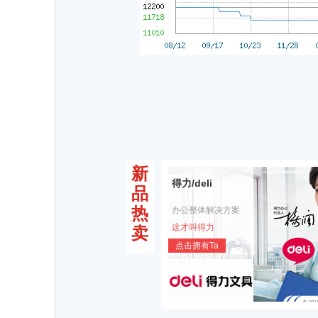
新
得力/deli
品
热
办公整体解决方案
这才叫得力
卖
点击拥有Ta