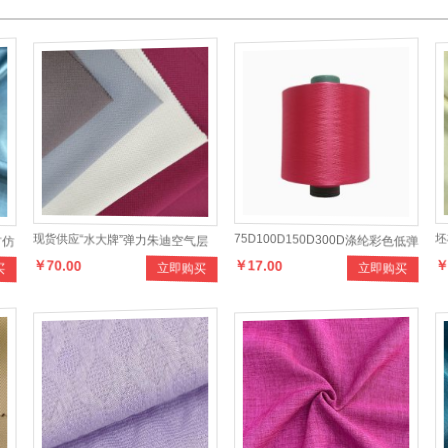
纺仿
现货供应“水大牌”弹力朱迪空气层
75D100D150D300D涤纶彩色低弹
坯
￥70.00
￥17.00
￥
买
立即购买
立即购买
系列面料，设计新颖，款式多样，
丝色母粒纺丝品质材料特优品质
料
手感柔和
DTY纱