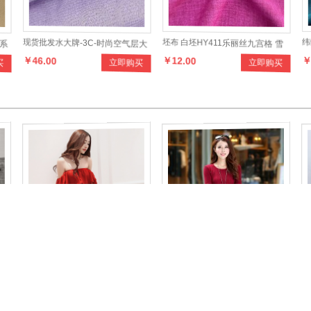
系
现货批发水大牌-3C-时尚空气层大
坯布 白坯HY411乐丽丝九宫格 雪
纬
￥46.00
￥12.00
￥
买
立即购买
立即购买
辫子提花布，设计时尚，款式多
纺面料时装面料女式时装
力
女
样，色彩齐全
韩国代购红色性感裹胸荷叶边抹胸
九爱伊田JAYT309
新
￥69.00
￥260.00
￥
买
立即购买
立即购买
一字领连衣裙 露肩夏季
连