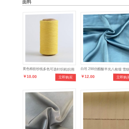
面料
黄色棉纺纱线多色可选针织机织用
白坯 298仿醋酸半光八枚缎 雪
￥10.00
￥12.00
立即购买
立即购
纱纺织原料
真丝时装面料