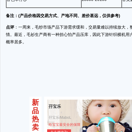
备注：
(
产品价格因交易方式、产地不同、差价甚远，仅供参考
)
点评
：一周来，毛纱市场产品下游需求缓和，交易量难以持续放大，
情。最近，毛衫生产商有一种担心怕产品压库，因此下游
针织
横机用
概率居多。
新
孖宝乐
品
热
孖宝乐/MaboL
给宝宝最安全的保障
卖