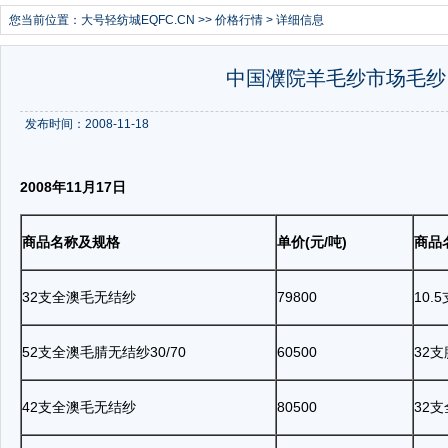
您当前位置：
大号轻纺城EQFC.CN
>>
价格行情
> 详细信息
中国濮院羊毛纱市场毛纱、
发布时间：2008-11-18
2008
年
11
月
17
日
商品名称及规格
单价
(
元
/
吨
)
商品
32
支全澳毛无结纱
79800
10.5
52
支全澳毛腈无结纱
30/70
60500
32
支
42
支全澳毛无结纱
80500
32
支