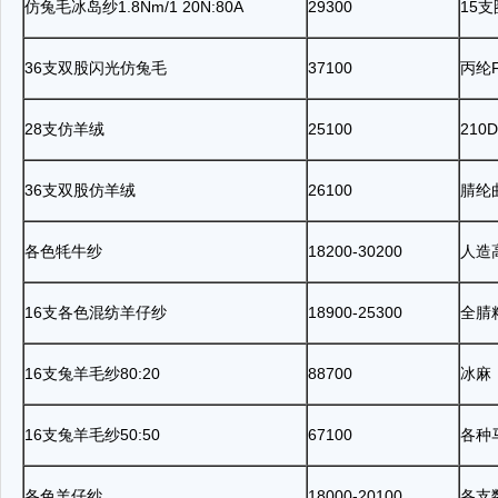
仿兔毛冰岛纱
1.8Nm/1 20N:80A
29300
15
支
36
支双股闪光仿兔毛
37100
丙纶
28
支仿羊绒
25100
210D
36
支双股仿羊绒
26100
腈纶
各色牦牛纱
18200-30200
人造
16
支各色混纺羊仔纱
18900-25300
全腈
16
支兔羊毛纱
80:20
88700
冰麻
16
支兔羊毛纱
50:50
67100
各种
各色羊仔纱
18000-20100
各支