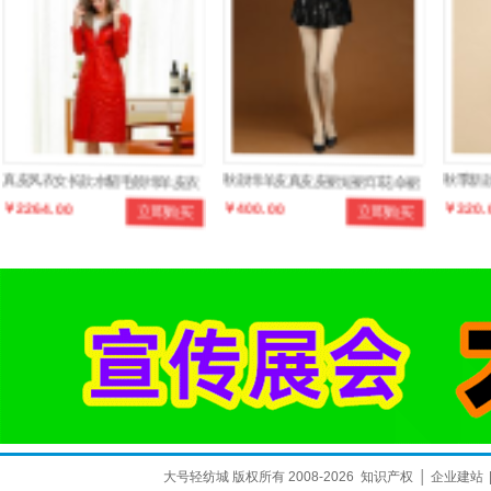
真皮风衣女长款水貂毛领绵羊皮衣
秋款绵羊皮真皮皮裙短裙印花伞裙
秋季新款
￥2264.00
￥400.00
￥320.
立即购买
立即购买
羽绒棉中长款大衣皮草
半身裙冬百搭蓬蓬裙
宽松裙
大号轻纺城 版权所有 2008-2026
知识产权
│
企业建站