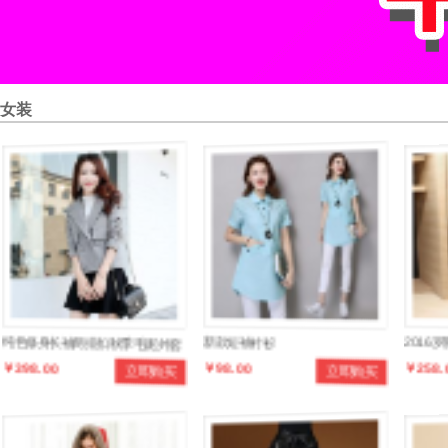
女装
纯色修身长袖两排扣秋季毛呢外套
新款短袖衬衫
2016罗
￥398.00
￥98.00
￥258.
立即购买
立即购买